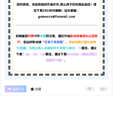
重要声明
本站资源大多来自网络，如有侵犯你的权益请联系管理员，
我
们会第一时间进行审核删除。站内资源为网友个人学习或测试
研究使用，未经原版权作者许可,禁止用于任何商业途径！请
在下载24小时内删除！站长邮箱：
gamescn@foxmail.com
如果遇到
付费
才可
观看
的文章，建议升级
会员或者成为认证用
户。
全站所有资源
“
任意下免费看
”。
本站资源少部分采用
7z压缩，
为防止有人压缩软件不支持7z格式
，7z
解压，建议
下载
7-zip
，zip、rar
解压，建议下载
Bandizip（网站顶部工
具即可下载）
。
首页
专题
认证
搜索
菜单
我的