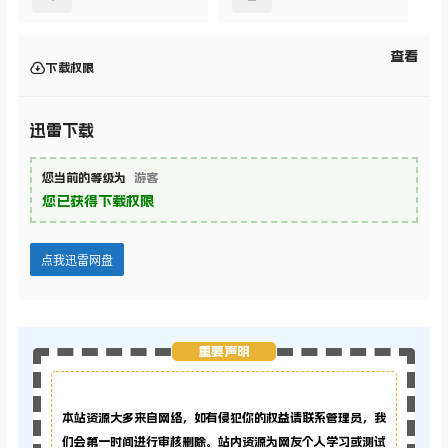
囚服和外套、玛瑙鹰马翼兽坐骑、福灵剂魔药配方、黑巫
师扫帚（2）
1
2
迅雷下载
123下载
查看
下载权限
迅雷下载
您当前的等级为
游客
您已获得下载权限
点我迅雷网盘