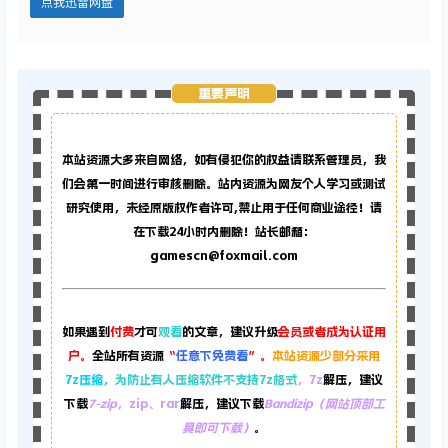
点我迅雷网盘
重要声明
本站资源大多来自网络，如有侵犯你的权益请联系管理员，
我
们会第一时间进行审核删除。站内资源为网友个人学习或测试
研究使用，未经原版权作者许可,禁止用于任何商业途径！请
在下载24小时内删除！站长邮箱：
gamescn@foxmail.com
如果遇到
付费
才可
观看
的文章，建议升级
会员或者成为认证用
户。
全站所有资源
“
任意下免费看
”。
本站资源少部分采用
7z压缩，
为防止有人压缩软件不支持7z格式
，7z
解压，建议
下载
7-zip
，zip、rar
解压，建议下载
Bandizip（网站顶部工
具即可下载）
。