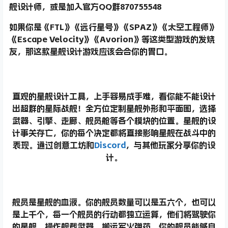
舰设计师，或是加入官方QQ群870755548
如果你是《FTL》《远行星号》《SPAZ》《太空工程师》
《Escape Velocity》《Avorion》等这类型游戏的发烧
友，那这款星舰设计游戏应该会合你的胃口。
直观的星舰设计工具，上手容易成手难，看你能不能设计
出超群的星际战舰！
全方位定制星舰外形和平面图，选择
武器、引擎、走廊、舰员舱等各个模块的位置。星舰的设
计事关存亡，你的每个决定都将直接影响星舰在战斗中的
表现。通过创意工坊和
Discord
，与其他玩家分享你的设
计。
舰员是星舰的血液。
你的舰员数量可以是五六个，也可以
是上千个，每一个舰员的行动都独立运算，他们将驾驶你
的星舰，操作舰载武器，搬运军火弹药。你的舰员能够自