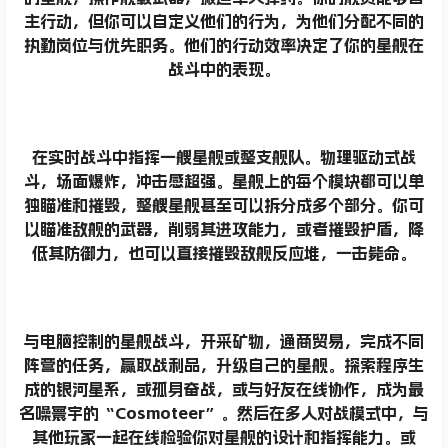
主行动，但你可以自定义他们的行为，为他们分配不同的
执勤岗位与优先职务。他们的行动效率决定了你的星舰在
战斗中的表现。
在实时战斗中指挥一艘星舰或整支舰队。
物理驱动式战
斗，场面爆炸，冲击感超强。星舰上的每个模块都可以单
独瞄准和摧毁，整艘星舰甚至可以拆分成多个部分。你可
以瞄准敌舰的武器，削弱其进攻能力，或者摧毁护盾，降
低其防御力，也可以直接摧毁敌舰反应堆，一击毙命。
与电脑控制的星舰战斗，开采矿物，通商贸易，完成不同
阵营的任务，赢取战利品，升级自己的星舰。探索程序生
成的银河星系，或孤身奋战，或与好友在线协作，
成为最
名噪寰宇的“Cosmoteer”。
然后在多人对战模式中，与
其他玩家一起在线检验你对星舰的设计和指挥能力。或