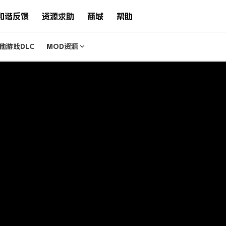
和谐反馈
资源求助
商城
帮助
他游戏DLC
MOD资源