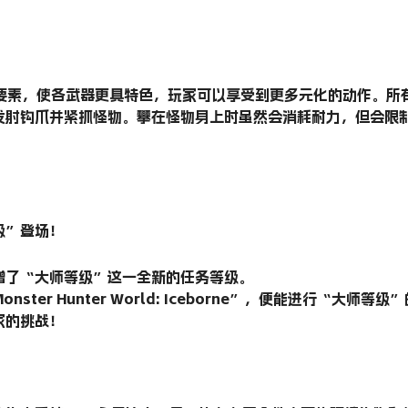
新要素，使各武器更具特色，玩家可以享受到更多元化的动作。所
发射钩爪并紧抓怪物。攀在怪物身上时虽然会消耗耐力，但会限
级”登场！
增了“大师等级”这一全新的任务等级。
ter Hunter World: Iceborne”，便能进行“大
家的挑战！