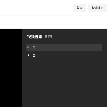
登录
快速注册
视频选集
共
2
节
1
2