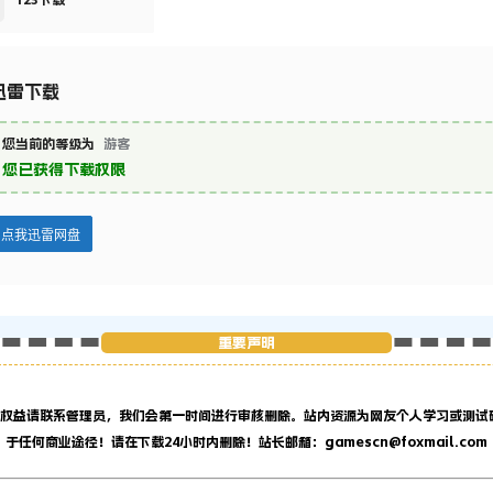
123下载
迅雷下载
您当前的等级为
游客
您已获得下载权限
点我迅雷网盘
重要声明
权益请联系管理员，
我们会第一时间进行审核删除。站内资源为网友个人学习或测试
于任何商业途径！请在下载24小时内删除！站长邮箱：gamescn@foxmail.com