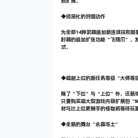
到扩展。
◆经深化的狩猎动作
为全部14种武器追加新连续技和
射器的追加扩张功能“飞翔爪”，
式。
◆超越上位的新任务等级“大师等
除了“下位”与“上位”外，还新
只要购买超大型游戏内容扩展包“Mons
材与比上位更棘手的怪物将等待玩
◆全新的舞台“永霜冻土”