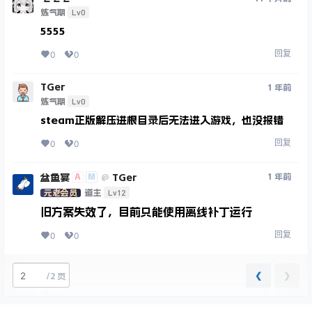
Lv0
炼气期
5555
回复
0
0
TGer
1 年前
Lv0
炼气期
steam正版解压进根目录后无法进入游戏，也没报错
回复
0
0
盆鱼宴
TGer
A
M
1 年前
@
Lv12
元老会员
道主
旧方案失效了，目前只能使用离线补丁运行
回复
0
0
❮
❯
/
2 页