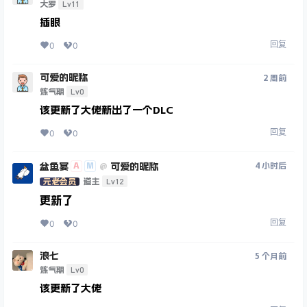
Lv11
大罗
插眼
回复
0
0
可爱的昵称
2 周前
Lv0
炼气期
该更新了大佬新出了一个DLC
回复
0
0
盆鱼宴
可爱的昵称
A
M
4 小时后
@
Lv12
元老会员
道主
更新了
回复
0
0
浪七
5 个月前
Lv0
炼气期
该更新了大佬