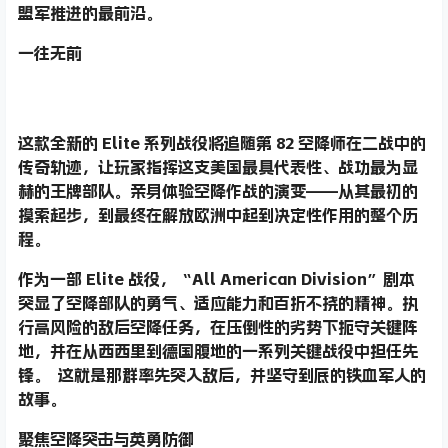
盟军推进的最前沿。
一往无前
这款全新的 Elite 系列战役将追随第 82 空降师在二战中的
传奇轨迹，让玩家指挥这支美国最具代表性、战功最为显
赫的王牌部队。亲身体验空降作战的演变——从其最初的
摸索起步，到最终在解放欧洲中起到决定性作用的整个历
程。
作为一部 Elite 战役，“All American Division”剧本
突显了空降部队的勇气、适应能力和百折不挠的精神。执
行高风险的敌后空降任务，在压倒性的劣势下扼守关键阵
地，并在从西西里到德国腹地的一系列关键战役中担任先
锋。 这就是那群率先突入敌后，并坚守到底的铁血军人的
故事。
聚焦空降突击与英勇防御