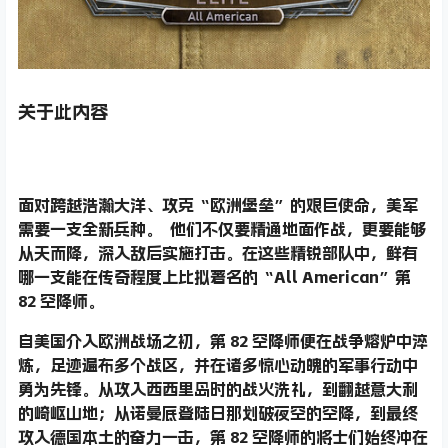
关于此内容
面对跨越浩瀚大洋、攻克“欧洲堡垒”的艰巨使命，美军
需要一支全新兵种。 他们不仅要精通地面作战，更要能够
从天而降，深入敌后实施打击。在这些精锐部队中，鲜有
哪一支能在传奇程度上比拟著名的“All American”第
82 空降师。
自美国介入欧洲战场之初，第 82 空降师便在战争熔炉中淬
炼，足迹遍布多个战区，并在诸多惊心动魄的军事行动中
勇为先锋。从攻入西西里岛时的战火洗礼，到翻越意大利
的崎岖山地；从诺曼底登陆日那划破夜空的空降，到最终
攻入德国本土的奋力一击，第 82 空降师的将士们始终冲在