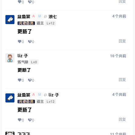
回复
0
0
盆鱼宴
浪七
A
M
4 个月前
@
Lv12
元老会员
道主
更新了
回复
0
0
liz 子
10 个月前
Lv0
炼气期
更新了
回复
0
0
盆鱼宴
liz 子
A
M
4 个月前
@
Lv12
元老会员
道主
更新了
回复
0
0
飞飞飞
11 个月前