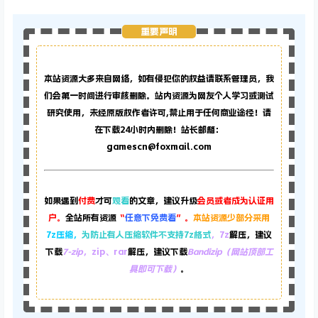
重要声明
本站资源大多来自网络，如有侵犯你的权益请联系管理员，
我
们会第一时间进行审核删除。站内资源为网友个人学习或测试
研究使用，未经原版权作者许可,禁止用于任何商业途径！请
在下载24小时内删除！站长邮箱：
gamescn@foxmail.com
如果遇到
付费
才可
观看
的文章，建议升级
会员或者成为认证用
户。
全站所有资源
“
任意下免费看
”。
本站资源少部分采用
7z压缩，
为防止有人压缩软件不支持7z格式
，7z
解压，建议
下载
7-zip
，zip、rar
解压，建议下载
Bandizip（网站顶部工
具即可下载）
。