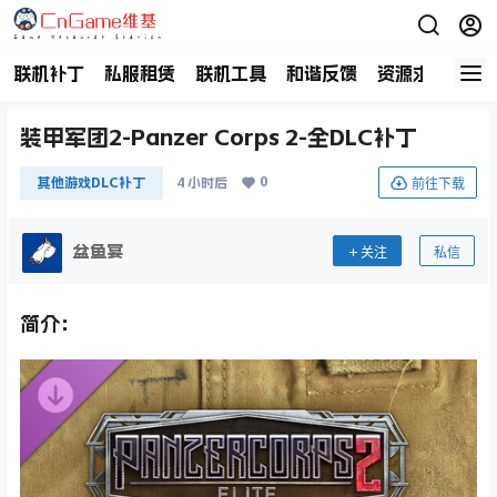
联机补丁
私服租赁
联机工具
和谐反馈
资源求助
商
装甲军团2-Panzer Corps 2-全DLC补丁
0
前往下载
其他游戏DLC补丁
4 小时后
盆鱼宴
关注
私信
简介：