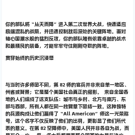
你的部队将“从天而降”进入第二次世界大战，快速适应
极端混乱的战局，并迅速控制敌后深处的关键阵地。面对
轴心国潮水般的猛烈反攻，你的部队唯有依靠卓越的战术
和最精良的装备，才能牢牢守住刚刚夺取的阵地。
贯穿始终的历史沉浸感
与当时许多师团不同，第 82 师的官兵并非来自单一地区、
州省或背景；它是整个美国社会真正的缩影。 来自全国各
地的人们组成了这支队伍：城市与乡村、北方与南方、东
部与西部，所有人都在同一枚臂章下团结一致。这种独特
的兵源构成让他们赢得了“All American”师这一光荣称
号，这个名字不仅反映了他们的出身，更彰显了他们所代
表的意义。在第 82 空降师中，美国人民并非各自为战，而