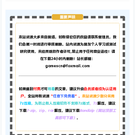
重要声明
本站资源大多来自网络，如有侵犯你的权益请联系管理员，
我
们会第一时间进行审核删除。站内资源为网友个人学习或测试
研究使用，未经原版权作者许可,禁止用于任何商业途径！请
在下载24小时内删除！站长邮箱：
gamescn@foxmail.com
如果遇到
付费
才可
观看
的文章，建议升级
会员或者成为认证用
户。
全站所有资源
“
任意下免费看
”。
本站资源少部分采用
7z压缩，
为防止有人压缩软件不支持7z格式
，7z
解压，建议
下载
7-zip
，zip、rar
解压，建议下载
Bandizip（网站顶部工
具即可下载）
。