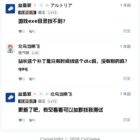
盆鱼宴
アルトリア
A
M
1 年前
@
Lv12
元老会员
道主
游戏exe目录找不到？
回复
0
0
北鸟当南飞
1 年前
Lv0
炼气期
站长这个补丁是只有时间线这个dlc吗，没有别的吗？
qaq
回复
0
0
盆鱼宴
北鸟当南飞
A
M
1 年前
@
Lv12
元老会员
道主
更新了吧，有空看看可以加群找我测试
回复
0
0
Copyright © 2026
CnGame