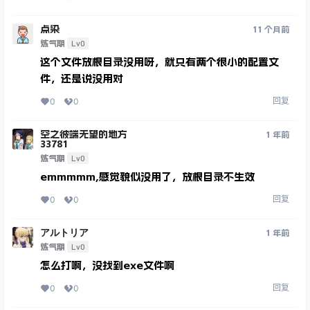
点染
11 个月前
Lv0
炼气期
这个文件放根目录没用呀，就只有两个很小的配置文
件，还是说没用对
回复
0
0
空之彼端无望的地方
1 年前
33781
Lv0
炼气期
emmmmm,感觉貌似没用了，放根目录不生效
回复
0
0
アルトリア
1 年前
Lv0
炼气期
怎么打啊，没找到exe文件啊
回复
0
0