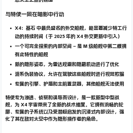
与特使一同在暗影中行动
X4：基石 中最负盛名的外交船舰，能显著减少特工行
动的持续时间（于 2025 年的 X4 外交更新中引入）
一个可完全探索的内部空间
– 是 M 级船舰中第二艘拥
有此特性的船舰
新的
隐形姿态
，为雷达规避和隐蔽机动进行了优化
派系伪装协议
，允许在驾驶这些船舰时进行视觉欺骗
专属的引擎、护盾和主前置武器
，其他船舰无法使用
特使专为渗透、侦察和误导而设计，是一款新型中型战
舰，为 X4 宇宙带来了全新的战术维度。它拥有流畅的轮
廓、专属的子系统以及受潜艇启发的沉浸式内部设计，强
化了其在敌对太空中作为隐形操作者的角色。