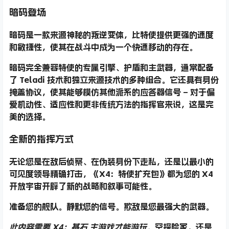
暗码登场
暗码是一款来源神秘的叛逆变体，比特使提供更强的速度
和敏捷性，使其在战斗中成为一个快速移动的存在。
暗码完全兼容特使的专属引擎、护盾和主武器，通常配备
了 Teladi 技术和独立来源技术的多种组合。它还具有身份
掩盖协议，使其能够模仿其他派系的应答器信号 – 对于偏
爱机动性、适应性和更非传统方法的指挥官来说，这是完
美的选择。
全新的指挥方式
无论您是在敌后侦察、在伪装身份下走私，还是以最小的
可见度领导精确打击，《X4：特使扩充包》都为您的 X4
开放宇宙开辟了新的战略和叙事可能性。
准备您的舰队。静默您的信号。欺敌是您最强大的武器。
此内容需要 X4：基石 主游戏才能游玩。
空探险家，还是