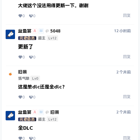
大佬这个没法用得更新一下。谢谢
回复
0
0
盆鱼宴
ㅤ5048
A
M
12 小时前
@
Lv12
元老会员
道主
更新了
回复
0
0
旧景
2 个月前
Lv0
炼气期
这是单dlc还是全dlc？
回复
0
0
盆鱼宴
旧景
A
M
2 个月前
@
Lv12
元老会员
道主
全DLC
回复
0
0