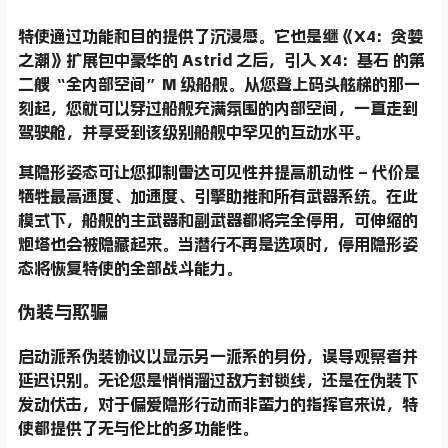
特使通过功能和目的提供了沉浸感。它也是继《X4：贪婪
之潮》扩展包中豪华的 Astrid 之后，引入 X4：基石 的第
二艘
“全内部空间”M 级船舰
。从您登上码头舷梯的那一
刻起，您就可以穿过船舰充满氛围的内部空间，一直走到
驾驶舱，并享受到该级别船舰中罕见的互动水平。
其
隐形姿态
可让您抑制雷达可见性并提高机动性 – 代价是
牺牲最高速度、加速度、引擎助推和所有武器系统。在此
模式下，船舰的主武器和副武器都将完全停用，可伸缩的
炮塔也会被隐藏起来。当潜行不再是选项时，停用隐形姿
态将恢复特使的全部战斗能力。
伪装与欺骗
启动
派系伪装协议
以显示另一派系的身份，误导观察者并
延迟识别。无论您是悄悄溜过敌方封锁线，还是在伪装下
发动伏击，对于偏爱隐形行动而非蛮力的指挥官来说，特
使都提供了无与伦比的多功能性。