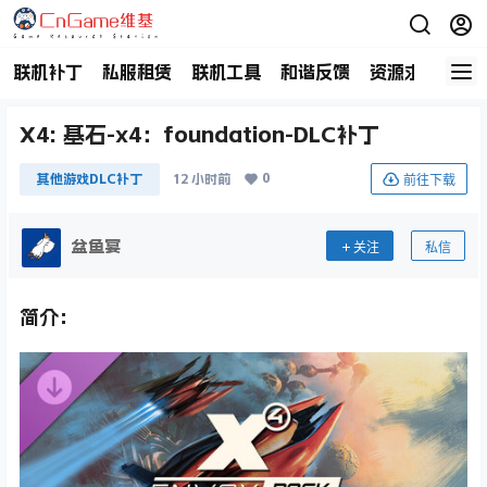
联机补丁
私服租赁
联机工具
和谐反馈
资源求助
商
X4: 基石-x4：foundation-DLC补丁
0
前往下载
其他游戏DLC补丁
12 小时前
盆鱼宴
关注
私信
简介：