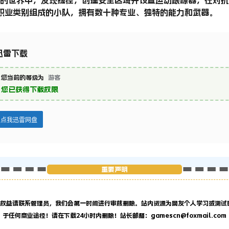
队职业类别组成的小队，拥有数十种专业、独特的能力和武器。
迅雷下载
您当前的等级为
游客
您已获得下载权限
点我迅雷网盘
重要声明
权益请联系管理员，
我们会第一时间进行审核删除。站内资源为网友个人学习或测试
于任何商业途径！请在下载24小时内删除！站长邮箱：gamescn@foxmail.com