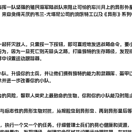
指挥一队坚强的殖民海军陆战队来阻止可怕的忘川月上的异形外
、来自贪得无厌的韦兰-尤塔尼公司的流氓特工以及《异形》系列
一起歼灭敌人。只需按一下按钮，即可直观地发送战略命令。要
行为，因为一旦死亡则无回头之路。打造独特的生存路径，发现
界中设置运动跟踪器。
小队。升级你的士兵，并让他们拥有独特的能力和武器库、盔甲
术并进一步改善你的小队。
内的风险，智取人类史上最致命的生物。你和你的小队能及时阻
事中与标志性的异形生物对抗，从抱脸虫到异形虫、再到异形皇后
战术，执行一个又一个的任务。仔细管理士兵们的身心健康和资源
久的世界中，发现捷径，创建安全区域并设置运动跟踪器，在对