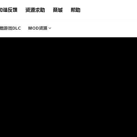
和谐反馈
资源求助
商城
帮助
他游戏DLC
MOD资源