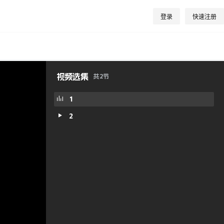
登录
快速注册
视频选集
共
2
节
1
2