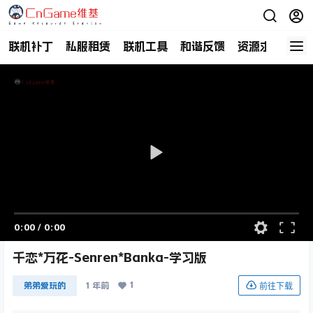
联机补丁
私服租赁
联机工具
和谐反馈
资源求助
商
0:00
/
0:00
千恋*万花-Senren*Banka-学习版
1
前往下载
弟弟爱玩的
1 年前