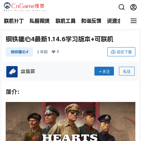
联机补丁
私服租赁
联机工具
和谐反馈
资源求助
商
钢铁雄心4最新1.14.6学习版本+可联机
0
前往下载
钢铁雄心4
2 年前
盆鱼宴
关注
私信
简介：