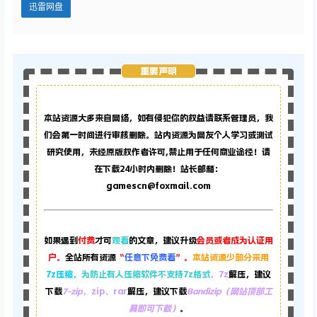
迅雷网盘
重要声明
本站资源大多来自网络，如有侵犯你的权益请联系管理员，
我
们会第一时间进行审核删除。站内资源为网友个人学习或测试
研究使用，未经原版权作者许可,禁止用于任何商业途径！请
在下载24小时内删除！站长邮箱：
gamescn@foxmail.com
如果遇到
付费
才可
观看
的文章，建议升级
会员或者成为认证用
户。
全站所有资源
“
任意下免费看
”。
本站资源少部分采用
7z压缩，
为防止有人压缩软件不支持7z格式
，7z
解压，建议
下载
7-zip
，zip、rar
解压，建议下载
Bandizip（网站顶部工
具即可下载）
。