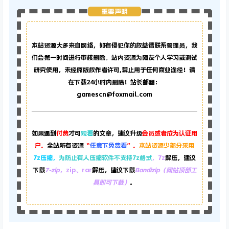
重要声明
本站资源大多来自网络，如有侵犯你的权益请联系管理员，
我
们会第一时间进行审核删除。站内资源为网友个人学习或测试
研究使用，未经原版权作者许可,禁止用于任何商业途径！请
在下载24小时内删除！站长邮箱：
gamescn@foxmail.com
如果遇到
付费
才可
观看
的文章，建议升级
会员或者成为认证用
户。
全站所有资源
“
任意下免费看
”。
本站资源少部分采用
7z压缩，
为防止有人压缩软件不支持7z格式
，7z
解压，建议
下载
7-zip
，zip、rar
解压，建议下载
Bandizip（网站顶部工
具即可下载）
。