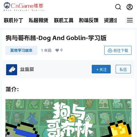
联机补丁
私服租赁
联机工具
和谐反馈
资源求助
商
狗与哥布林-Dog And Goblin-学习版
0
前往下载
其他学习版本
1 年前
盆鱼宴
关注
私信
简介：