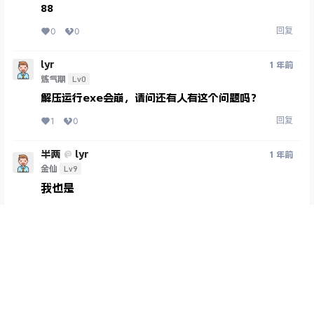
88
回复
0
0
lyr
1 年前
Lv0
炼气期
解压运行exe会崩，请问还有人有这个问题吗？
回复
1
0
半两
lyr
@
1 年前
Lv9
金仙
我也是
回复
0
0
首页
专题
认证
搜索
菜单
我的
盆鱼宴
半两
A
M
1 年前
@
Lv12
元老会员
道主
运行steam看看
回复
0
0