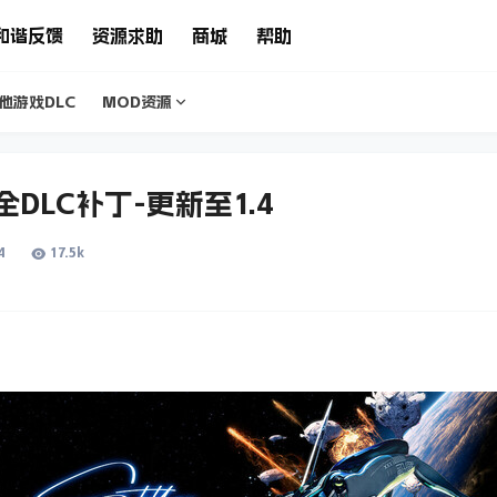
和谐反馈
资源求助
商城
帮助
他游戏DLC
MOD资源
e-全DLC补丁-更新至1.4
4
17.5k