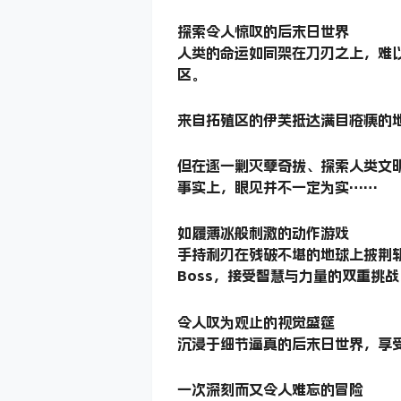
探索令人惊叹的后末日世界
人类的命运如同架在刀刃之上，难
区。
来自拓殖区的伊芙抵达满目疮痍的
但在逐一剿灭孽奇拔、探索人类文
事实上，眼见并不一定为实……
如履薄冰般刺激的动作游戏
手持利刃在残破不堪的地球上披荆
Boss，接受智慧与力量的双重挑战
令人叹为观止的视觉盛筵
沉浸于细节逼真的后末日世界，享
一次深刻而又令人难忘的冒险