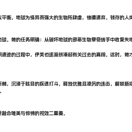
以平衡。地球为怪异而强大的生物所肆虐，惨遭遗弃。残存的人
地球。她的任务明确：从破坏地球的邪恶生物孽奇拔手中收复失
明遗迹的过程中，伊芙也逐渐拼凑起有关过去的真相。这时，她
斩棘，沉浸于眩目的疾速打斗。释放优雅且凌厉的连击，解锁新
。
受融合唯美与惊悚的视效二重奏。