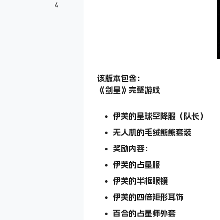
4
该版本包含：
《剑星》完整游戏
伊芙的星球空降服（队长）
无人机的毛绒熊熊套装
奖励内容：
伊芙的占星服
伊芙的半框眼镜
伊芙的四倍矩形耳饰
百合的占星师外套