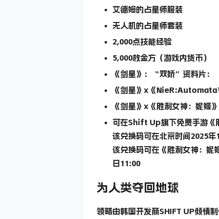
艾德姆的占星师服装
无人机的占星师套装
2,000点技能经验
5,000枚金方（游戏内货币）
《剑星》：“双娇”资料片：
《剑星》x《NieR:Automat
《剑星》x《胜利女神：妮姬》
可在Shift Up旗下免费
该兑换码可在北京时间2025年12
该兑换码可在《胜利女神：妮姬
日11:00
为人类夺回地球
领略由韩国开发商SHIFT UP倾情