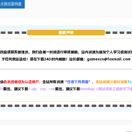
点我迅雷网盘
重要声明
权益请联系管理员，
我们会第一时间进行审核删除。站内资源为网友个人学习或测试
于任何商业途径！请在下载24小时内删除！站长邮箱：gamescn@foxmail.com
级
会员或者成为认证用户。
全站所有资源
“
任意下免费看
”。
本站资源少部分采用
7
7z
解压，建议下载
7-zip
，zip、rar
解压，建议下载
Bandizip（网站顶部工具即可下