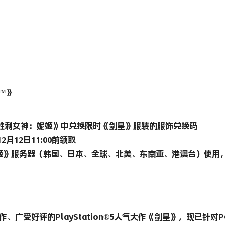
a™》
手游《胜利女神：妮姬》中兑换限时《剑星》服装的服饰兑换码
月12日11:00前领取
》服务器（韩国、日本、全球、北美、东南亚、港澳台）使用，有效
制作、广受好评的PlayStation®5人气大作《剑星》，现已针对