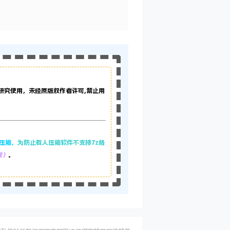
研究使用，未经原版权作者许可,禁止用
z压缩，
为防止有人压缩软件不支持7z格
载）
。