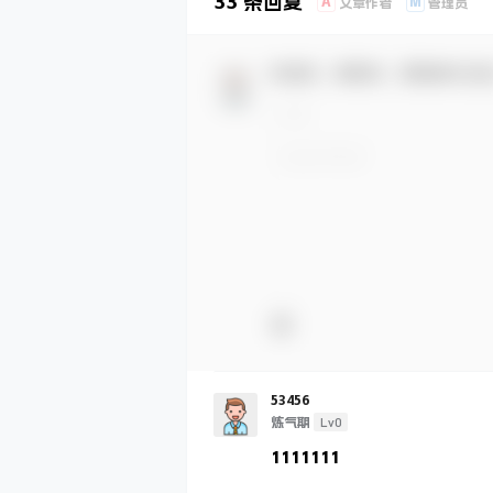
33 条回复
A
M
文章作者
管理员
欢迎您，新朋友，感谢参与互
53456
Lv0
炼气期
1111111