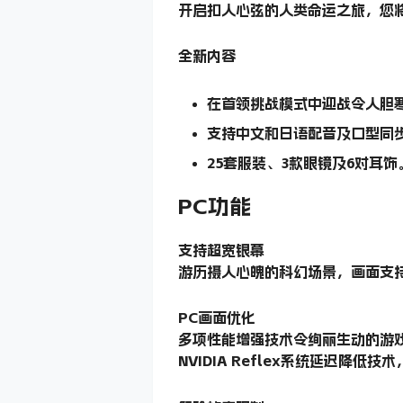
开启扣人心弦的人类命运之旅，您
全新内容
在首领挑战模式中迎战令人胆
支持中文和日语配音及口型同
25套服装、3款眼镜及6对耳饰
PC功能
支持超宽银幕
游历摄人心魄的科幻场景，画面支持超
PC画面优化
多项性能增强技术令绚丽生动的游戏世界
NVIDIA Reflex系统延迟降低技术