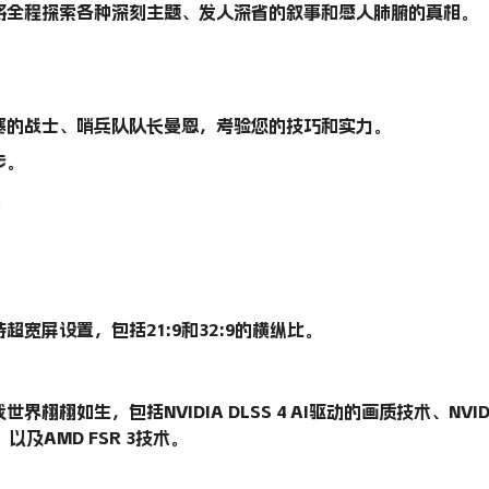
将全程探索各种深刻主题、发人深省的叙事和感人肺腑的真相。
寒的战士、哨兵队队长曼恩，考验您的技巧和实力。
步。
。
宽屏设置，包括21:9和32:9的横纵比。
栩栩如生，包括NVIDIA DLSS 4 AI驱动的画质技术、NVID
，以及AMD FSR 3技术。