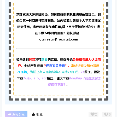
本站资源大多来自网络，如有侵犯你的权益请联系管理员，
我
们会第一时间进行审核删除。站内资源为网友个人学习或测试
研究使用，未经原版权作者许可,禁止用于任何商业途径！请
在下载24小时内删除！站长邮箱：
gamescn@foxmail.com
如果遇到
付费
才可
观看
的文章，建议升级
会员或者成为认证用
户。
全站所有资源
“
任意下免费看
”。
本站资源少部分采用
7z压缩，
为防止有人压缩软件不支持7z格式
，7z
解压，建议
下载
7-zip
，zip、rar
解压，建议下载
Bandizip（网站顶部工
具即可下载）
。
2
0
海报分享
收藏