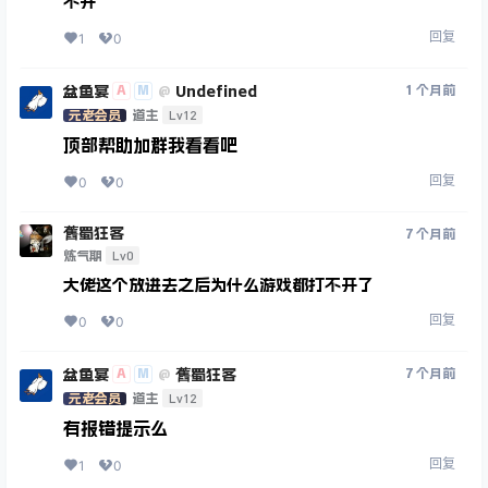
不开
回复
1
0
盆鱼宴
Undefined
A
M
1 个月前
@
Lv12
元老会员
道主
顶部帮助加群我看看吧
回复
0
0
舊蜀狂客
7 个月前
Lv0
炼气期
大佬这个放进去之后为什么游戏都打不开了
回复
0
0
盆鱼宴
舊蜀狂客
A
M
7 个月前
@
Lv12
元老会员
道主
有报错提示么
回复
1
0