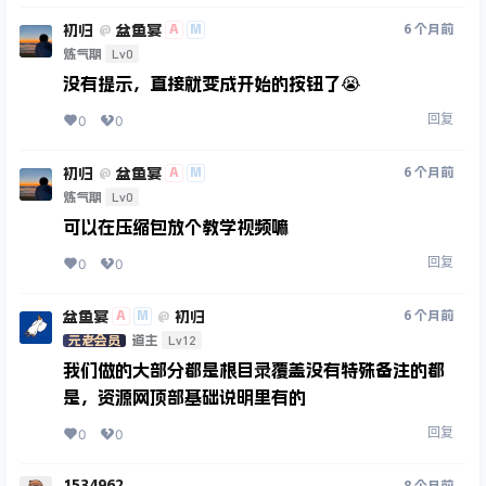
初归
盆鱼宴
A
M
6 个月前
@
Lv0
炼气期
没有提示，直接就变成开始的按钮了😭
回复
0
0
初归
盆鱼宴
A
M
6 个月前
@
Lv0
炼气期
可以在压缩包放个教学视频嘛
回复
0
0
盆鱼宴
初归
A
M
6 个月前
@
Lv12
元老会员
道主
我们做的大部分都是根目录覆盖没有特殊备注的都
是，资源网顶部基础说明里有的
回复
0
0
1534962