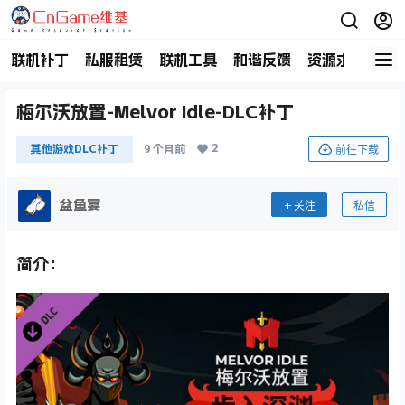
联机补丁
私服租赁
联机工具
和谐反馈
资源求助
商
梅尔沃放置-Melvor Idle-DLC补丁
2
前往下载
其他游戏DLC补丁
9 个月前
盆鱼宴
关注
私信
简介：