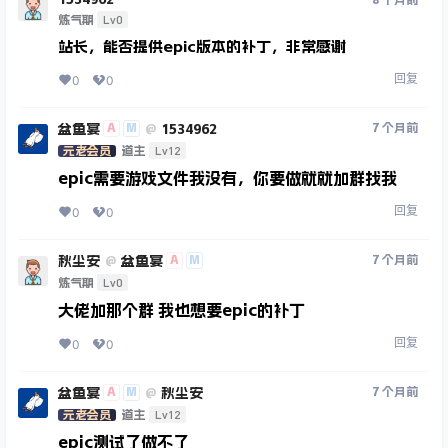
8 个月前
Lv0
炼气期
站长，能否提供epic版本的补丁，非常感谢
回复
0
0
盆鱼宴
1534962
A
M
7 个月前
@
Lv12
元老会员
道主
epic需要游戏文件我没有，你要做就就加群找我
回复
0
0
秋尘安
盆鱼宴
A
M
7 个月前
@
Lv0
炼气期
大佬加那个群 我也想要epic的补丁
回复
0
0
盆鱼宴
秋尘安
A
M
7 个月前
@
Lv12
元老会员
道主
epic测试了做不了