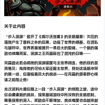
关于此内容
“步入深渊”
掀开了《梅尔沃放置》的全新篇章！灾厄的
落败产生了意料之外的后果，动摇了世界的根基。在混乱
与破坏中，世界表面被撕开一条巨大的裂缝，一个新的强
敌也接踵而至。深渊之王克森回应了混沌的召唤……
克森趁此机会将他的深渊国度与主世界相连，他的目的显
而易见：指挥他的可怕大军征服主世界。身处这场新冲突
的第一线，你面临着巨大的挑战——在克森的邪恶野心得
逞之前阻止他！
本次资料片邀你踏上一段“步入深渊”的惊险之旅，途中
你会遭遇新的挑战，探索基础游戏中所没有的全新机制。
随着探索的深入，奖励会不断增加，挑战难度也会越来越