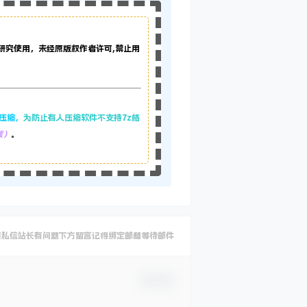
研究使用，未经原版权作者许可,禁止用
z压缩，
为防止有人压缩软件不支持7z格
载）
。
要私信站长有问题下方留言记得绑定邮箱等待邮件
确认修改