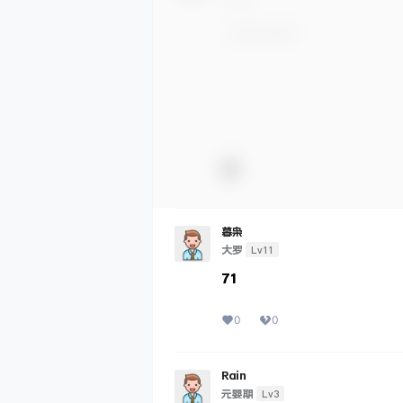
暮枭
Lv11
大罗
71
0
0
Rain
Lv3
元婴期