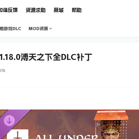
和谐反馈
资源求助
商城
帮助
他游戏DLC
MOD资源
1.18.0溥天之下全DLC补丁
27k