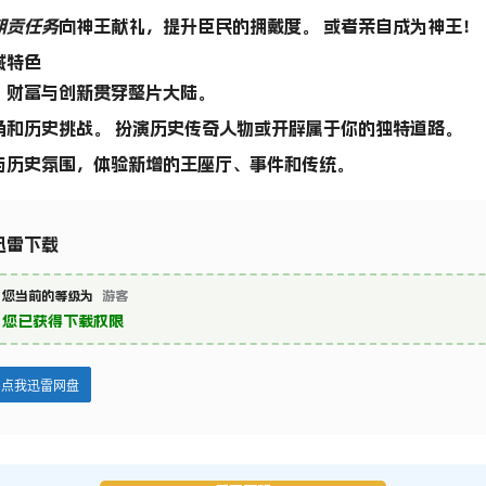
朝贡任务
向神王献礼，提升臣民的拥戴度。 或者亲自成为神王！
域特色
，财富与创新贯穿整片大陆。
角和历史挑战。 扮演历史传奇人物或开辟属于你的独特道路。
与历史氛围，体验新增的王座厅、事件和传统。
迅雷下载
您当前的等级为
游客
您已获得下载权限
点我迅雷网盘