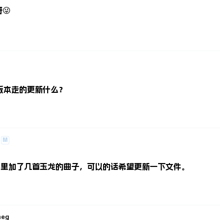
😜
版本走的更新什么？
M
文件里加了几首玉龙的曲子，可以的话希望更新一下文件。
neg