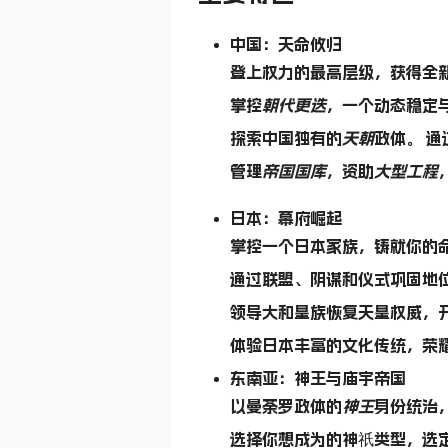
中国：天命攸归
登上权力的最高层级，获得全
掌控
朝代更迭
，一个动态稳定
探索中国独有的
天朝
政体。 通
管理
帝国国库
，资助
大型工程
日本：幕府崛起
掌控一个日本家族，铸就你的
通过联盟、阴谋和仪式巩固地
领导大和皇族恢复天皇权威，
体验日本丰富的文化传统，荣
东南亚：神王与庙宇帝国
以曼荼罗政体的
神王
身份统治
选择你想成为的神祇类型，选