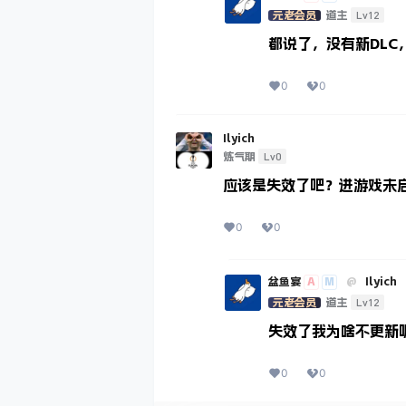
Lv12
元老会员
道主
都说了，没有新DLC，
0
0
Ilyich
Lv0
炼气期
应该是失效了吧？进游戏未
0
0
A
M
盆鱼宴
@
Ilyich
Lv12
元老会员
道主
失效了我为啥不更新
0
0