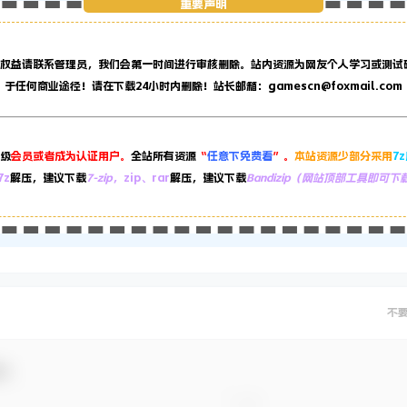
重要声明
权益请联系管理员，
我们会第一时间进行审核删除。站内资源为网友个人学习或测试
于任何商业途径！请在下载24小时内删除！站长邮箱：gamescn@foxmail.com
级
会员或者成为认证用户。
全站所有资源
“
任意下免费看
”。
本站资源少部分采用
7
7z
解压，建议下载
7-zip
，zip、rar
解压，建议下载
Bandizip（网站顶部工具即可下
不
动！