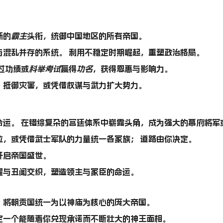
新的
霸主
头衔，统御中国地区的所有帝国。
与混乱并存的系统。 利用不稳定时期崛起，重塑政治格局。
过功绩或
科举考试
赢得
功名
，获得恩惠与影响力。
，抵御灾害，或凭借权谋与武力扩大势力。
命运。 在错综复杂的宫廷体系中崭露头角，成为强大的幕府将军
位，或凭借武士军队的力量统一各家族； 道路由你决定。
开启帝国盛世。
耀与丑闻交织，塑造领主与家臣的命运。
，将朝贡国统一为以神庙为核心的庞大帝国。
定一个能随着你兑现承诺而不断壮大的神王面相。