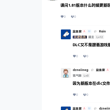
请问1.81版本什么时候更新呀
0
0
A
M
盆鱼宴
@
Rain
Lv12
元老会员
道主
DLC又不是跟着游戏
0
0
A
dzneiineg
@
盆鱼宴
Lv0
炼气期
因为新版本在dlc
0
0
A
M
盆鱼宴
@
dzneii