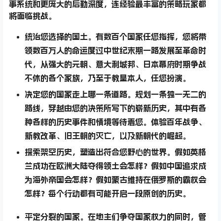
事系统和更庞大的后勤深度，连经验最丰富的策略玩家都
将面临挑战。
统治
您选择的国土。有数百个国家任您指挥，您将带
领数百万人的命运度过中世纪末期一路发展至革命时
代，从强大的元朝、意大利城邦、日本幕府时期争战
不休的各个家族，乃至于教皇本人，任您扮演。
决定
您的国家走上哪一条道路。规划一条独一无二的
路线，穿越由您的决策所写下的崭新历史，其中有各
种各样的历史事件和情境等待着您。体验百年战争、
新教改革、旧王朝的灭亡，以及新朝代的崛起。
探索
架空历史，塑造出符合您野心的世界。假如英格
兰成功在欧洲大陆夺得领土会怎样？假如中国追求成
为海外帝国会怎样？假如蒙古维持在俄罗斯的霸权会
怎样？每个行动都有可能开启一段原创的历史。
平定
分裂的国家。在地主们争夺国家权力的同时，管