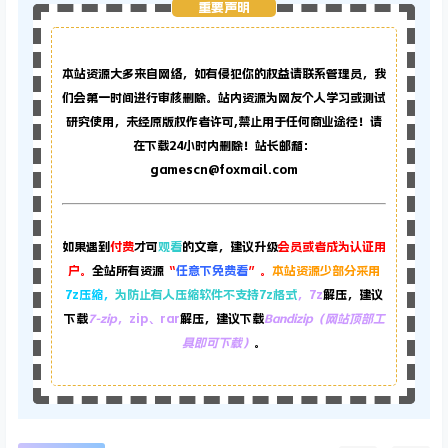
重要声明
本站资源大多来自网络，如有侵犯你的权益请联系管理员，
我
们会第一时间进行审核删除。站内资源为网友个人学习或测试
研究使用，未经原版权作者许可,禁止用于任何商业途径！请
在下载24小时内删除！站长邮箱：
gamescn@foxmail.com
如果遇到
付费
才可
观看
的文章，建议升级
会员或者成为认证用
户。
全站所有资源
“
任意下免费看
”。
本站资源少部分采用
7z压缩，
为防止有人压缩软件不支持7z格式
，7z
解压，建议
下载
7-zip
，zip、rar
解压，建议下载
Bandizip（网站顶部工
具即可下载）
。