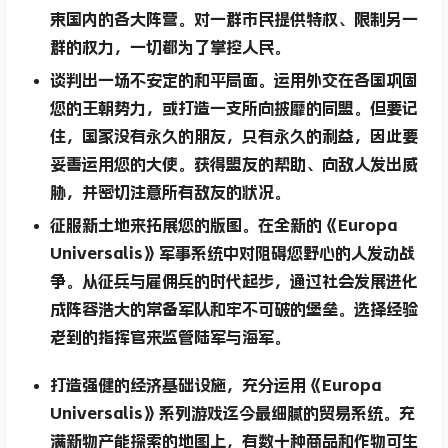
束国内的各大阵营。对一群市民提供特权、限制另一
群的权力，一切都为了掌控人民。
谈判
出一场不安定的和平局面。运用外交在各国巩固
您的王朝势力，或打造一支所向披靡的同盟。但要记
住，国家没有永久的朋友，只有永久的利益，因此要
妥善运用您的大使。获得盟友的帮助、向敌人发出威
胁，并密切注意所有敌友的状况。
征服
新土地来拓展您的版图。在全新的《Europa
Universalis》军事系统中对阻碍您野心的人发动战
争。从征兵与雇佣兵的时代起步，通过社会发展进化
成阵容浩大的常备军队和牢不可破的堡垒。选择经验
老到的指挥官来监管陆军与海军。
打造
强健的经济基础设施，充分运用《Europa
Universalis》系列游戏迄今最细腻的贸易系统。充
满新物产能探索的地图上，有数十种商品和作物可生