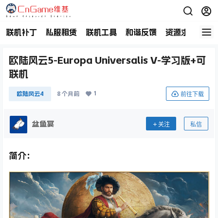
联机补丁
私服租赁
联机工具
和谐反馈
资源求助
商
欧陆风云5-Europa Universalis V-学习版+可
联机
1
前往下载
欧陆风云4
8 个月前
盆鱼宴
关注
私信
简介：