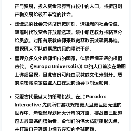
产与贸易。投入资金来养育成长中的人口，或把过剩
产物交易给较不丰饶的社会。
塑造
您的社会来达成历史时刻。选择您的社会价值，
随着时代改变会开放新选项。集中朝廷权力或将其分
给贵族。对所有宗教信仰采取宽容政策或谴责异端。
重视庞大军队或素质优良的精锐干部。
管理
众多文化信仰组成的国家，体验巨细无遗的模拟
古代。《Europa Universalis》中的人口首次在地图
上详细呈现，因此省份可能由宗教或文化来划分。您
的决策将决定这些人口在您的领导下机运如何。
克服
古代最盛大的策略挑战。在比 Paradox
Interactive 先前所有游戏规模更大且更巨细无遗的
世界中，考验您规划远大计策的才略。挑战自己超越
过去最著名的统治者、令他们的伟大成就相形失色，
并打造自己理想中细节充实的全球面貌。