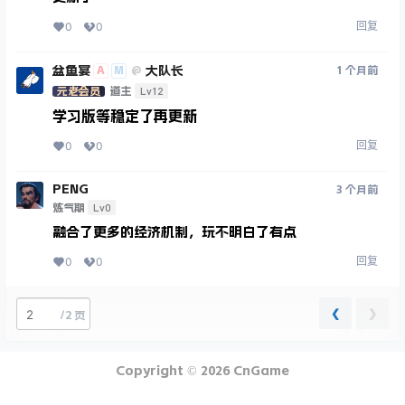
回复
0
0
盆鱼宴
大队长
A
M
1 个月前
@
Lv12
元老会员
道主
学习版等稳定了再更新
回复
0
0
PENG
3 个月前
Lv0
炼气期
融合了更多的经济机制，玩不明白了有点
回复
0
0
❮
❯
/
2 页
Copyright © 2026
CnGame