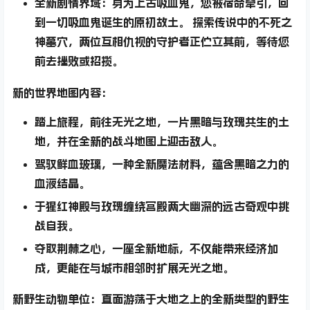
全新剧情界域：
身为上古吸血鬼，您被宿命牵引，回
到一切吸血鬼诞生的原初故土。 探索传说中的不死之
神墓穴，两位互相仇视的守护者正伫立其前，等待您
前去挫败或招揽。
新的世界地图内容：
踏上旅程，前往
无光之地
，一片黑暗与玫瑰共生的土
地，并在全新的战斗地图上迎击敌人。
驾驭
鲜血玻璃
，一种全新魔法材料，蕴含黑暗之力的
血液结晶。
于
猩红神殿
与
玫瑰缠绕宫殿
两大幽深的远古奇观中挑
战自我。
夺取
荆棘之心，
一座全新地标，不仅能带来经济加
成，更能在与城市相邻时扩展无光之地。
新野生动物单位：
直面游荡于大地之上的全新类型的野生