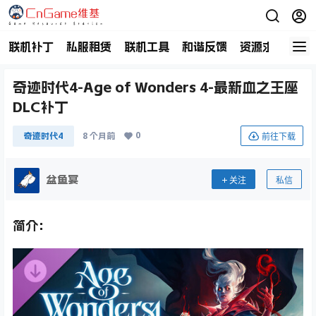
联机补丁
私服租赁
联机工具
和谐反馈
资源求助
商
奇迹时代4-Age of Wonders 4-最新血之王座
DLC补丁
0
前往下载
奇迹时代4
8 个月前
盆鱼宴
关注
私信
简介：