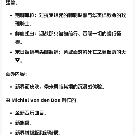
猛兽。
荆棘单位
：对抗受诅咒的
棘刺骷髅
与华美但致命的
玫
瑰骑士
。
鲜血蛆虫
：迎战那只匍匐前行、吞噬一切的蠕行怪
兽。
末日蝙蝠与尖啸蝙蝠
：勇敢面对被死亡之翼遮蔽的天
空。
额外内容：
新界面皮肤
，带来身临其境的沉浸式体验。
由 Michiel van den Bos 创作的
全新音乐曲目
。
新旗徽
。
新界域模板
和新特质。