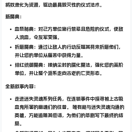
将奴隶化为资源
，驱动最具毁灭性的
仪式法术
。
新魔典：
血祭秘典：
对己方单位施行禁忌且危险的仪式，使敌
人流血，令友军变强。
折磨魔典：
通过让敌人的行动反噬其身来折磨他们，
并让您的单位从痛苦中获得力量。
绯红统御魔典：
接纳尘封的腐化魔法，强化您的高阶
单位，并让整个派系走向古老的亡灵形态。
全新叙事内容：
走进
迷失灵魂系列任务
，在连锁事件中探寻被上古吸
血鬼所害的幽魂们的往昔。 唯有能与
迷失灵魂
沟通的
英雄，方能追随其低语，为他们的悲剧写下最终的结
局。