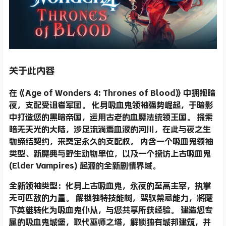
关于此内容
在
《Age of Wonders 4: Thrones of Blood》
中拥抱暗
夜，支配受诅者军团。 化身吸血鬼领袖强势崛起，于暗影
中打造您的黑暗帝国，运用古老的血魔法统领王国。 探索
暗无天光的大陆，涉足流淌着血液的河川，在此与夜之生
物缔结契约，来奠定永久的支配权。 内含一个吸血鬼领袖
类型、新魔典与野生动物单位，以及一个探访上古吸血鬼
(Elder Vampires) 起源的全新剧情界域。
全新领袖类型：
化身
上古吸血鬼
，永夜的至高主宰，执掌
无可匹敌的力量。 解锁
独特技能树
，驾驭禁忌能力，将麾
下英雄
转化
为
吸血鬼仆从
，与您共享所获经验。 建造您专
属的
吸血鬼城堡
，取代巫师之塔，解锁独有城邦建筑，并