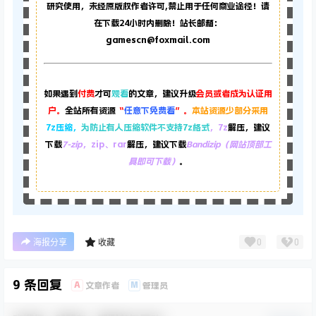
研究使用，未经原版权作者许可,禁止用于任何商业途径！请
在下载24小时内删除！站长邮箱：
gamescn@foxmail.com
如果遇到
付费
才可
观看
的文章，建议升级
会员或者成为认证用
户。
全站所有资源
“
任意下免费看
”。
本站资源少部分采用
7z压缩，
为防止有人压缩软件不支持7z格式
，7z
解压，建议
下载
7-zip
，zip、rar
解压，建议下载
Bandizip（网站顶部工
具即可下载）
。
0
0
海报分享
收藏
9 条回复
A
M
文章作者
管理员