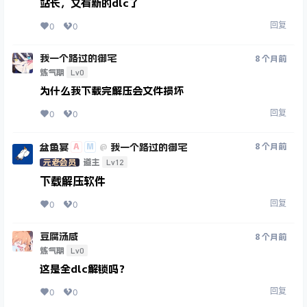
站长，又有新的dlc了
回复
0
0
我一个路过的御宅
8 个月前
Lv0
炼气期
为什么我下载完解压会文件损坏
回复
0
0
盆鱼宴
我一个路过的御宅
A
M
8 个月前
@
Lv12
元老会员
道主
下载解压软件
回复
0
0
豆腐汤咸
8 个月前
Lv0
炼气期
这是全dlc解锁吗？
回复
0
0