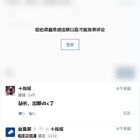
欢迎您，新朋友，感谢参与互动！
确认修改
您必须登录或注册以后才能发表评论
登录
提交
十指铭
4 个月前
Lv9
金仙
站长，出新dlc了
回复
0
0
盆鱼宴
十指铭
A
M
4 个月前
@
Lv12
元老会员
道主