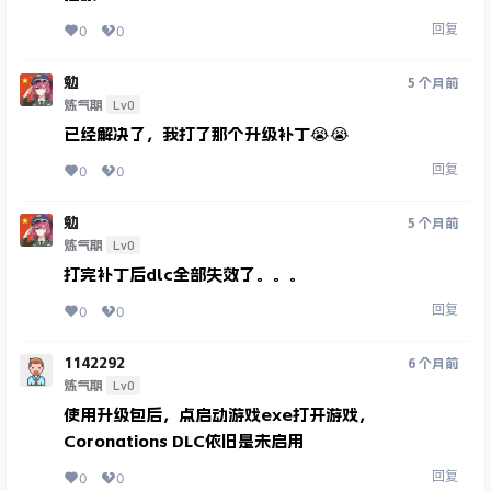
回复
0
0
勉
5 个月前
Lv0
炼气期
已经解决了，我打了那个升级补丁😭😭
回复
0
0
勉
5 个月前
Lv0
炼气期
打完补丁后dlc全部失效了。。。
回复
0
0
1142292
6 个月前
Lv0
炼气期
使用升级包后，点启动游戏exe打开游戏，
Coronations DLC依旧是未启用
回复
0
0