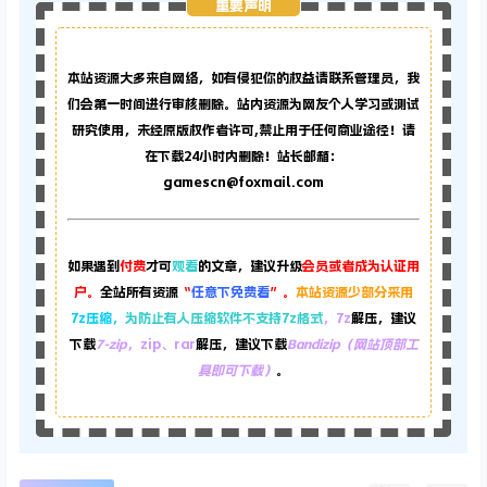
重要声明
本站资源大多来自网络，如有侵犯你的权益请联系管理员，
我
们会第一时间进行审核删除。站内资源为网友个人学习或测试
研究使用，未经原版权作者许可,禁止用于任何商业途径！请
在下载24小时内删除！站长邮箱：
gamescn@foxmail.com
如果遇到
付费
才可
观看
的文章，建议升级
会员或者成为认证用
户。
全站所有资源
“
任意下免费看
”。
本站资源少部分采用
7z压缩，
为防止有人压缩软件不支持7z格式
，7z
解压，建议
下载
7-zip
，zip、rar
解压，建议下载
Bandizip（网站顶部工
具即可下载）
。