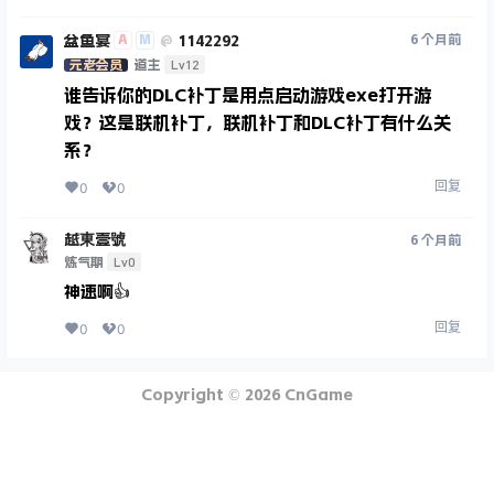
盆鱼宴
1142292
A
M
6 个月前
@
Lv12
元老会员
道主
谁告诉你的DLC补丁是用点启动游戏exe打开游
戏？这是联机补丁，联机补丁和DLC补丁有什么关
系？
回复
0
0
越東壹號
6 个月前
Lv0
炼气期
神速啊👍
回复
0
0
Copyright © 2026
CnGame