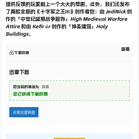
提供反馈的玩家献上一个
大大的
感谢。此外，我们还发布
了两款全新的《十字军之王III》创作者包：由
JediNick
创
作的
「中世纪盛期战争服饰」‌
High Medieval Warfare
Attire
和由
Kefir úr
创作的
「神圣建筑」‌
Holy
Buildings
。
查看
下载权限
迅雷下载
您当前的等级为
游客
您已获得下载权限
点我迅雷网盘