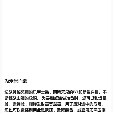
为未来而战
迎战神秘莫测的机甲士兵、前所未见的BT和新型头目，不
断挑战山姆的极限。 为每趟旅途做准备时，您可以制造机
枪、霰弹枪、榴弹发射器等武器，用于应对途中的危险。
您也可以选择利用全息诱饵、远程装备，或施展无声击倒