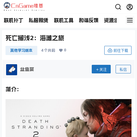
联机补丁
私服租赁
联机工具
和谐反馈
资源求助
商
死亡搁浅2：海滩之旅
0
前往下载
其他学习版本
4 个月前
盆鱼宴
关注
私信
简介：