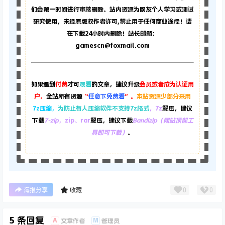
们会第一时间进行审核删除。站内资源为网友个人学习或测试
研究使用，未经原版权作者许可,禁止用于任何商业途径！请
在下载24小时内删除！站长邮箱：
gamescn@foxmail.com
如果遇到
付费
才可
观看
的文章，建议升级
会员或者成为认证用
户。
全站所有资源
“
任意下免费看
”。
本站资源少部分采用
7z压缩，
为防止有人压缩软件不支持7z格式
，7z
解压，建议
下载
7-zip
，zip、rar
解压，建议下载
Bandizip（网站顶部工
具即可下载）
。
0
0
海报分享
收藏
5 条回复
A
M
文章作者
管理员