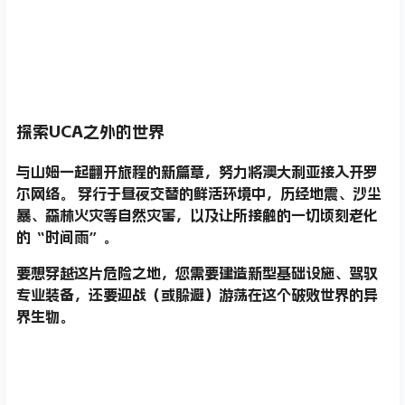
探索UCA之外的世界
与山姆一起翻开旅程的新篇章，努力将澳大利亚接入开罗
尔网络。 穿行于昼夜交替的鲜活环境中，历经地震、沙尘
暴、森林火灾等自然灾害，以及让所接触的一切顷刻老化
的“时间雨”。
要想穿越这片危险之地，您需要建造新型基础设施、驾驭
专业装备，还要迎战（或躲避）游荡在这个破败世界的异
界生物。