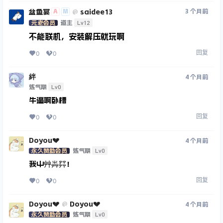
盆鱼宴
saidee13
A
M
3 个月前
@
Lv12
元老会员
道主
不能联机，安装解压就玩啊
回复
0
0
絆
4 个月前
Lv0
炼气期
牛逼啊卧槽
回复
0
0
Doyou💔
4 个月前
Lv0
永久赞助会员
炼气期
我屮艸芔茻！
回复
0
0
Doyou💔
Doyou💔
@
4 个月前
Lv0
永久赞助会员
炼气期