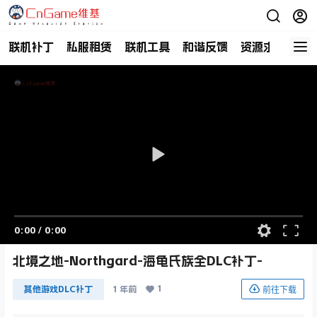
联机补丁
私服租赁
联机工具
和谐反馈
资源求助
商
0:00
/
0:00
北境之地-Northgard-海龟氏族全DLC补丁-
1
前往下载
其他游戏DLC补丁
1 年前