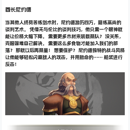
酋长尼约德
当其他人终身苦练剑术时，尼约德游历四方，磨练高尚的
谈判艺术。 凭借无与伦比的谈判技巧，他只需一个眼神就
能让价格大幅下降。 需要更多木材来装载商队？ 没关系，
克服困难自己解决。 需要这么多食物才能加入我们的部
落？ 那就以后再商量！ 想要保护？ 尼约德独特的战斗风格
让他能够轻松闪避敌人的攻击，并用致命的…… 船桨进行
反击！