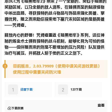
本DLC为《暗黑地牢2》带来了一个全新的、类似于暗渠的
奖励区域，以及全新的敌人派系。在蜂拥而至的黏液怪物
中杀出血路，寻获独特的战斗物品与饰品来强化英雄、掌
握优势。随之而来助你探索地下墓穴未知区域的是新英雄
——咒缚者。
释放内心的野兽！咒缚者重返《暗黑地牢》系列。这位神
秘的炼金术士拥有独特的战斗机制，能够化身为可怕的怪
物——但伴随而来的则是不断增加的压力风险！队友提供
治疗与减压，并将敌人斩于他的正义之剑下。
目前版本，2.03.79909（使用中请关闭游戏更新）
使用过程中需要关闭防火墙
1
2
迅雷下载
123下载
查看
下载权限