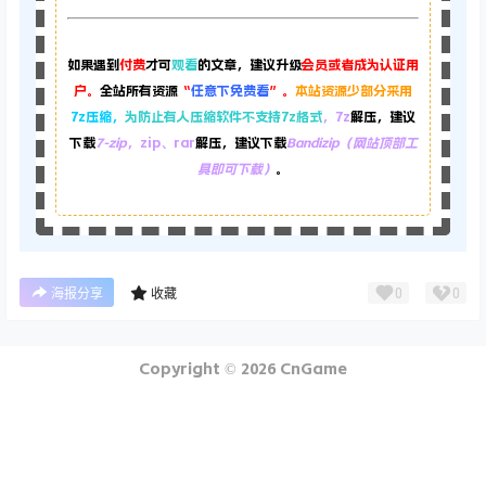
如果遇到
付费
才可
观看
的文章，建议升级
会员或者成为认证用
户。
全站所有资源
“
任意下免费看
”。
本站资源少部分采用
7z压缩，
为防止有人压缩软件不支持7z格式
，7z
解压，建议
下载
7-zip
，zip、rar
解压，建议下载
Bandizip（网站顶部工
具即可下载）
。
0
0
海报分享
收藏
Copyright © 2026
CnGame