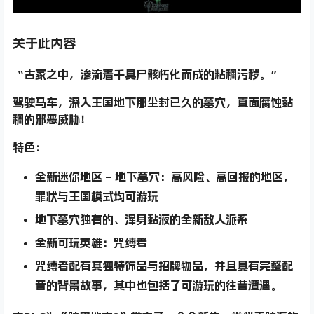
关于此内容
“古冢之中，渗流着千具尸骸朽化而成的粘稠污秽。”
驾驶马车，深入王国地下那尘封已久的墓穴，直面腐蚀黏
稠的邪恶威胁！
特色：
全新迷你地区 – 地下墓穴：高风险、高回报的地区，
罪状与王国模式均可游玩
地下墓穴独有的、浑身黏液的全新敌人派系
全新可玩英雄：咒缚者
咒缚者配有其独特饰品与招牌物品，并且具有完整配
音的背景故事，其中也包括了可游玩的往昔遭遇。