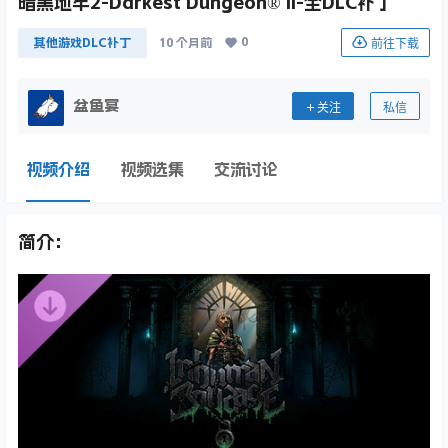
暗黑地牢2-Darkest Dungeon® II-全DLC补丁
0
前往下载
其他游戏DLC补丁
10 个月前
盆鱼宴
关注
私信
视频介绍
视频选集
交流讨论
简介：