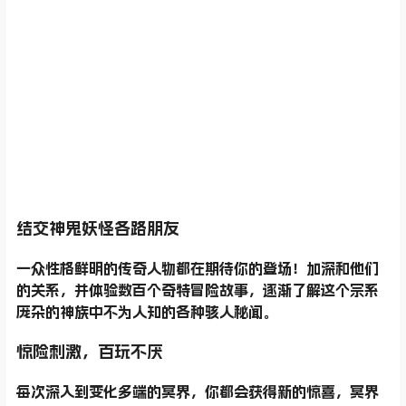
结交神鬼妖怪各路朋友
一众性格鲜明的传奇人物都在期待你的登场！加深和他们
的关系，并体验数百个奇特冒险故事，逐渐了解这个宗系
庞杂的神族中不为人知的各种骇人秘闻。
惊险刺激，百玩不厌
每次深入到变化多端的冥界，你都会获得新的惊喜，冥界