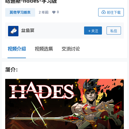
哈迪斯-hades-学习版
0
前往下载
其他学习版本
2 年前
盆鱼宴
关注
私信
视频介绍
视频选集
交流讨论
简介：