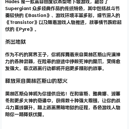
Hades
是一款高自由度砍杀型地下城游戏，融合了
Supergiant 众多经典作品的传统特色，其中包括战斗节
奏较快的
《Bastion》
、游戏环境丰富多彩，细节深入的
《Transistor》
以及随着游戏人物推进，故事情节跌宕起
伏的
《Pyre》
。
杀出地狱
作为不朽的冥界王子，你将挥舞着来自奥林匹斯山充满神
力的各种武器，在险恶的旅途中挣脱死神的魔爪，变得愈
发强大，每次逃离行动都将开启更多精彩的故事。
释放来自奥林匹斯山的怒火
奥林匹斯众神将为你提供庇佑！在和宙斯、雅典娜、波塞
冬和更多大神的奇遇中，获得数十种强大恩赐，让你的战
斗力直线飙升。踏上逃离黑暗地狱的征程，各色游戏人物
陪你一路降妖伏魔。