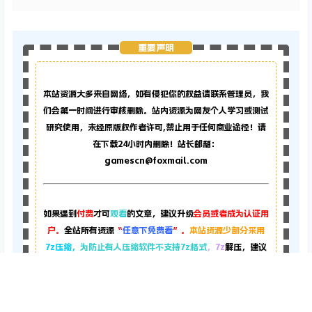
重要声明
本站资源大多来自网络，如有侵犯你的权益请联系管理员，
我
们会第一时间进行审核删除。站内资源为网友个人学习或测试
研究使用，未经原版权作者许可,禁止用于任何商业途径！请
在下载24小时内删除！站长邮箱：
gamescn@foxmail.com
如果遇到
付费
才可
观看
的文章，建议升级
会员或者成为认证用
户。
全站所有资源
“
任意下免费看
”。
本站资源少部分采用
7z压缩，
为防止有人压缩软件不支持7z格式
，7z
解压，建议
下载
7-zip
，zip、rar
解压，建议下载
Bandizip（网站顶部工
具即可下载）
。
首页
专题
认证
搜索
菜单
我的