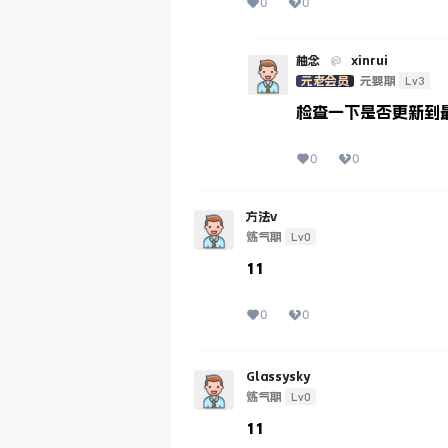
0
0
柚念
@
xinrui
Lv3
元老会员
元婴期
检查一下是否更新到
0
0
方法v
Lv0
炼气期
11
0
0
Glassysky
Lv0
炼气期
11