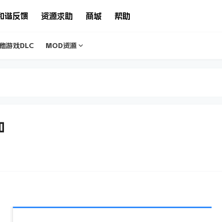
和谐反馈
资源求助
商城
帮助
他游戏DLC
MOD资源
知