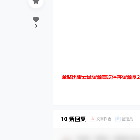
0
全站迅雷云盘资源首次保存资源享2
10 条回复
A
M
文章作者
管理员
欢迎您，新朋友，感谢参与互