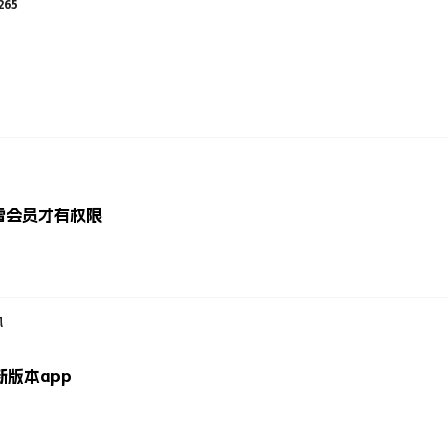
265
雷会员才有权限
风
版本app