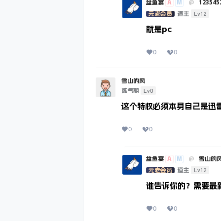
A
M
盆鱼宴
@
123545
Lv12
元老会员
道主
就是pc
0
0
雪山的风
Lv0
炼气期
这个特权必须本身自己是迅
0
0
A
M
盆鱼宴
@
雪山的
Lv12
元老会员
道主
谁告诉你的？需要最新
0
0