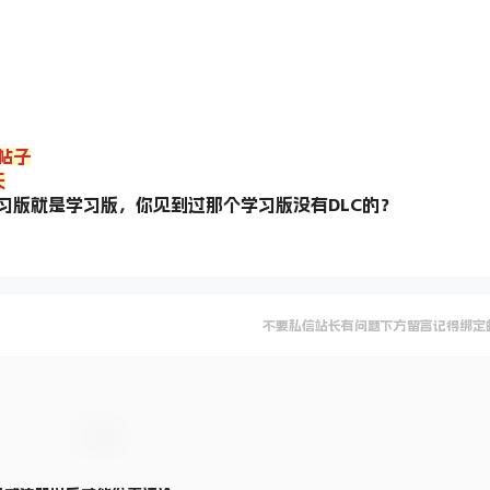
帖子
天
习版就是学习版，你见到过那个学习版没有DLC的？
不要私信站长有问题下方留言记得绑定