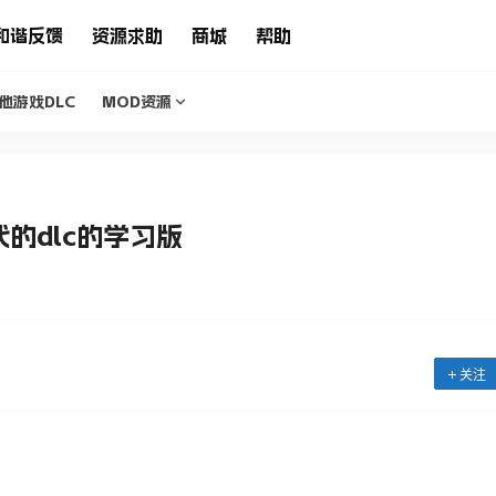
和谐反馈
资源求助
商城
帮助
他游戏DLC
MOD资源
代的dlc的学习版
关注