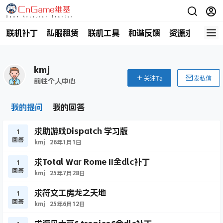
联机补丁
私服租赁
联机工具
和谐反馈
资源求助
商
kmj
关注Ta
发私信
前往个人中心
我的提问
我的回答
求助游戏Dispatch 学习版
1
回答
kmj
26年1月1日
求Total War Rome II全dlc补丁
1
回答
kmj
25年7月28日
求符文工房龙之天地
1
回答
kmj
25年6月12日