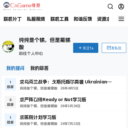
联机补丁
私服租赁
联机工具
和谐反馈
资源求助
商
纯纯是个锑，但是氟锑
酸
关注Ta
发私信
前往个人中心
我的提问
我的回答
求乌克兰战争：戈斯托梅尔英雄 Ukrainian
1
回答
Warfare: Gostomel Heroes学习版
纯纯是个锑，但是氟锑酸
26年4月5日
求严阵以待Ready or Not学习版
0
回答
纯纯是个锑，但是氟锑酸
26年3月26日
求医院计划学习版
1
回答
纯纯是个锑，但是氟锑酸
24年7月22日