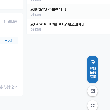
求模拟农场25全dlc补丁
0
个回答
序
时间排序
求EASY RED 2新DLC多瑙之血补丁
0
个回答
关注
解锁
会员
权限
参与讨论