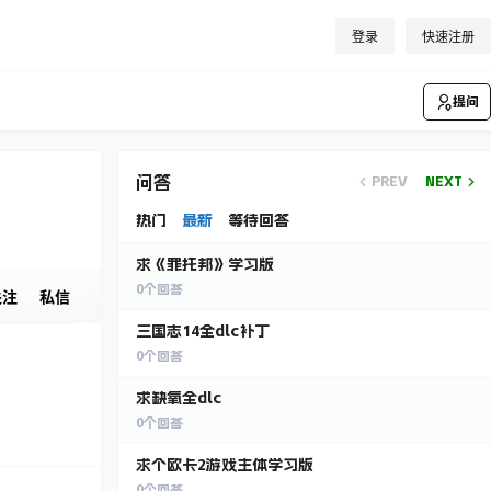
登录
快速注册
提问
问答
PREV
NEXT
热门
最新
等待回答
求《罪托邦》学习版
0
个回答
关注
私信
三国志14全dlc补丁
0
个回答
求缺氧全dlc
0
个回答
求个欧卡2游戏主体学习版
0
个回答