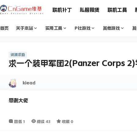
联机补丁
私服租赁
联机工具
首页
关于本站
实用工具
P社游戏
其他游戏
其
资源求助
求一个装甲军团2(Panzer Corps 
kiead
感谢大佬
回答
1
阅读
43
收藏
0