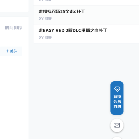
求模拟农场25全dlc补丁
0
个回答
序
时间排序
求EASY RED 2新DLC多瑙之血补丁
0
个回答
关注
解锁
会员
权限