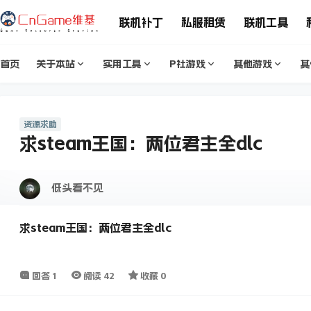
联机补丁
私服租赁
联机工具
首页
关于本站
实用工具
P社游戏
其他游戏
其
资源求助
求steam王国：两位君主全dlc
低头看不见
求steam王国：两位君主全dlc
回答
1
阅读
42
收藏
0