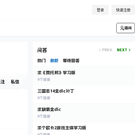
登录
快速注册
提问
问答
PREV
NEXT
热门
最新
等待回答
求《罪托邦》学习版
0
个回答
关注
私信
三国志14全dlc补丁
0
个回答
求缺氧全dlc
0
个回答
求个欧卡2游戏主体学习版
0
个回答