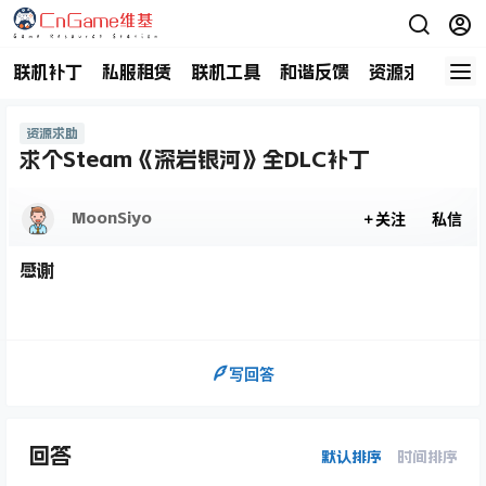
联机补丁
私服租赁
联机工具
和谐反馈
资源求助
商
资源求助
求个Steam《深岩银河》全DLC补丁
MoonSiyo
关注
私信
感谢
写回答
回答
默认排序
时间排序