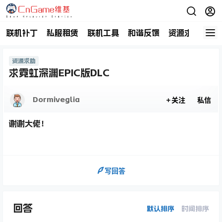
联机补丁
私服租赁
联机工具
和谐反馈
资源求助
商
资源求助
求霓虹深渊EPIC版DLC
Dormiveglia
关注
私信
谢谢大佬！
写回答
回答
默认排序
时间排序