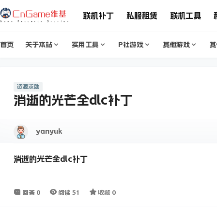
联机补丁
私服租赁
联机工具
首页
关于本站
实用工具
P社游戏
其他游戏
其
资源求助
消逝的光芒全dlc补丁
yanyuk
消逝的光芒全dlc补丁
回答
0
阅读
51
收藏
0