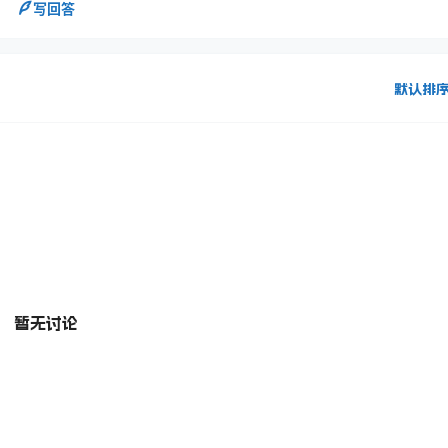
写回答
默认排
暂无讨论