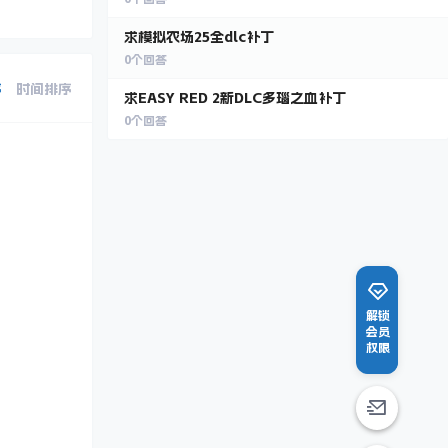
求模拟农场25全dlc补丁
0
个回答
序
时间排序
求EASY RED 2新DLC多瑙之血补丁
0
个回答
解锁
会员
权限