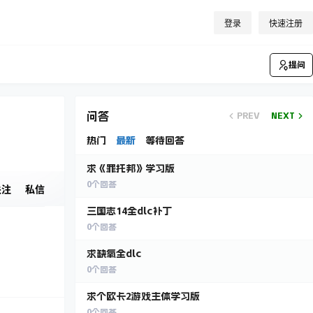
登录
快速注册
提问
问答
PREV
NEXT
热门
最新
等待回答
求《罪托邦》学习版
0
个回答
关注
私信
三国志14全dlc补丁
0
个回答
求缺氧全dlc
0
个回答
求个欧卡2游戏主体学习版
0
个回答