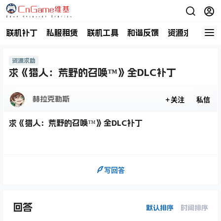
联机补丁
私服租赁
联机工具
和谐反馈
资源求助
商
资源求助
求《猎人：荒野的召唤™》全DLC补丁
赫拉克勒斯
关注
私信
求《猎人：荒野的召唤™》全DLC补丁
写回答
回答
默认排序
时间排序