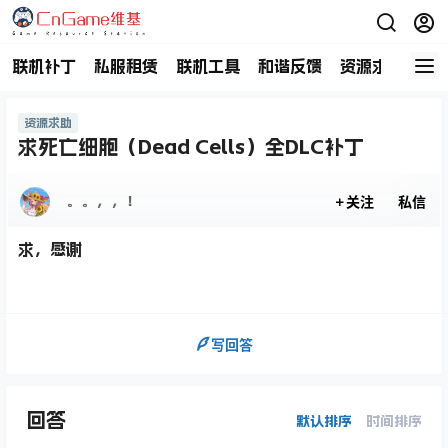
联机补丁
私服租赁
联机工具
和谐反馈
资源求助
商
资源求助
求死亡细胞（Dead Cells）全DLC补丁
。。，，！
关注
私信
求，感谢
写回答
回答
默认排序
时间排序