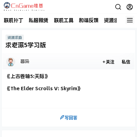
联机补丁
私服租赁
联机工具
和谐反馈
资源求助
商
资源求助
求老滚5学习版
暮枭
关注
私信
《上古卷轴5:天际》
《The Elder Scrolls V: Skyrim》
写回答