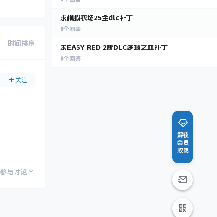
求模拟农场25全dlc补丁
0
个回答
序
时间排序
求EASY RED 2新DLC多瑙之血补丁
0
个回答
关注
解锁
会员
权限
参与讨论