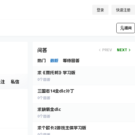
登录
快速注册
提问
问答
PREV
NEXT
热门
最新
等待回答
求《罪托邦》学习版
0
个回答
关注
私信
三国志14全dlc补丁
0
个回答
求缺氧全dlc
0
个回答
求个欧卡2游戏主体学习版
0
个回答