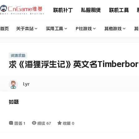
联机补丁
私服租赁
联机工具
首页
关于本站
实用工具
P社游戏
其他游戏
其
资源求助
求《海狸浮生记》英文名Timberbo
lyr
如题
回答
1
阅读
67
收藏
0