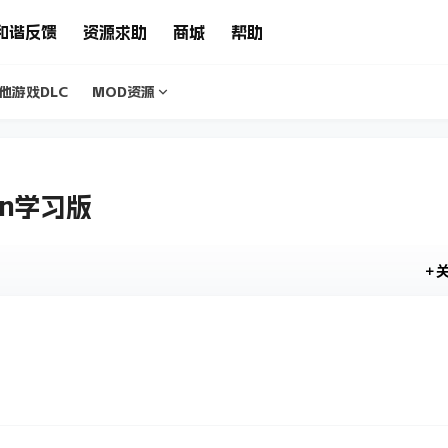
和谐反馈
资源求助
商城
帮助
他游戏DLC
MOD资源
rn学习版