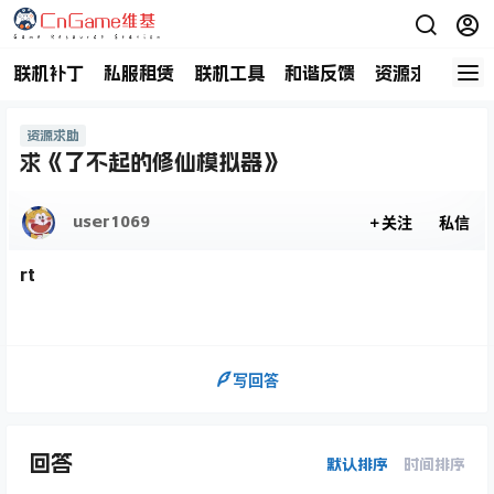
联机补丁
私服租赁
联机工具
和谐反馈
资源求助
商
资源求助
求《了不起的修仙模拟器》
user1069
关注
私信
rt
写回答
回答
默认排序
时间排序