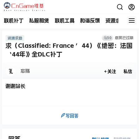
联机补丁
私服租赁
联机工具
和谐反馈
资源求助
商
悬赏已过期
50
资源求助
求（Classified: France ’44）《绝密：法国
‘44年》全DLC补丁
忘殇
关注
私信
谢谢站长
写回答