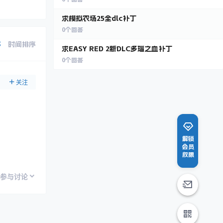
求模拟农场25全dlc补丁
0
个回答
序
时间排序
求EASY RED 2新DLC多瑙之血补丁
0
个回答
关注
解锁
会员
权限
参与讨论