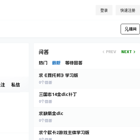
登录
快速注册
提问
问答
PREV
NEXT
热门
最新
等待回答
求《罪托邦》学习版
0
个回答
关注
私信
三国志14全dlc补丁
0
个回答
求缺氧全dlc
0
个回答
求个欧卡2游戏主体学习版
0
个回答