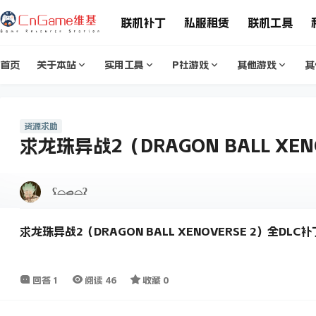
联机补丁
私服租赁
联机工具
首页
关于本站
实用工具
P社游戏
其他游戏
其
资源求助
求龙珠异战2（DRAGON BALL XEN
ʕ⌓ࡇ⌓ʔ
求龙珠异战2（DRAGON BALL XENOVERSE 2）全DLC补
回答
1
阅读
46
收藏
0