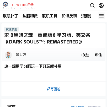
联机补丁
私服租赁
联机工具
和谐反馈
资源求助
商
资源求助
求《黑暗之魂一重置版》学习版，英文名
《DARK SOULS™: REMASTERED》
泉此方
关注
私信
魂一想用学习版玩一下好玩就补票
写回答