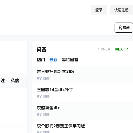
登录
快速注册
提问
问答
PREV
NEXT
热门
最新
等待回答
求《罪托邦》学习版
0
个回答
关注
私信
三国志14全dlc补丁
0
个回答
求缺氧全dlc
0
个回答
求个欧卡2游戏主体学习版
0
个回答