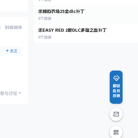
求模拟农场25全dlc补丁
0
个回答
序
时间排序
求EASY RED 2新DLC多瑙之血补丁
0
个回答
关注
解锁
会员
参与讨论
权限