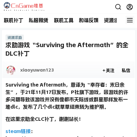
联机补丁
私服租赁
联机工具
和谐反馈
资源求助
商
资源求助
求助游戏“Surviving the Aftermath”的全
DLC补丁
xiaoyuwan123
关注
私信
Surviving the Aftermath，意译为“幸存者：末日余
生”，于21年11月17日发布。P社旗下游戏，因游戏的许
多问题导致该游戏并没有像都市天际线或群星那样发布一
堆dlc，发布了几个dlc就草草结束转为维护期。
在这里求助全CLC补丁，谢谢站长！
steam链接
：