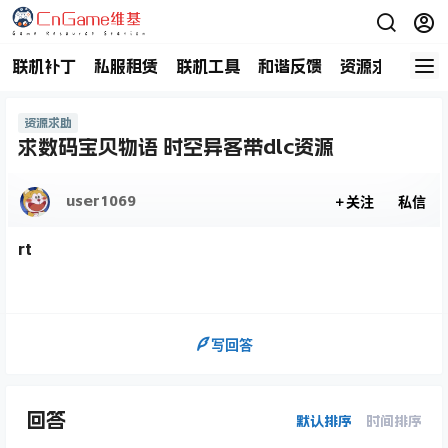
联机补丁
私服租赁
联机工具
和谐反馈
资源求助
商
资源求助
求数码宝贝物语 时空异客带dlc资源
user1069
关注
私信
rt
写回答
回答
默认排序
时间排序