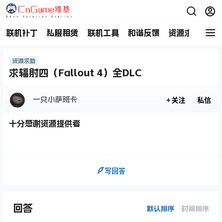
联机补丁
私服租赁
联机工具
和谐反馈
资源求助
商
资源求助
求辐射四（Fallout 4）全DLC
一只小萨班卡
关注
私信
十分感谢资源提供者
写回答
回答
默认排序
时间排序