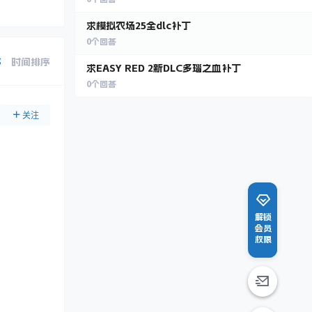
求模拟农场25全dlc补丁
0
个回答
序
时间排序
求EASY RED 2新DLC多瑙之血补丁
0
个回答
关注
解锁
会员
权限