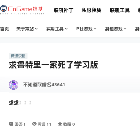
联机补丁
私服租赁
联机工具
首页
关于本站
实用工具
P社游戏
其他游戏
其
资源求助
求鲁特里一家死了学习版
不知道取啥名43641
求求！！！
回答
1
阅读
11
收藏
0