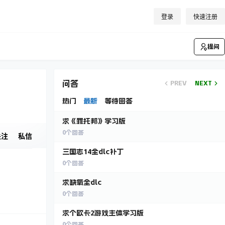
登录
快速注册
提问
问答
PREV
NEXT
热门
最新
等待回答
求《罪托邦》学习版
0
个回答
关注
私信
三国志14全dlc补丁
0
个回答
求缺氧全dlc
0
个回答
求个欧卡2游戏主体学习版
0
个回答