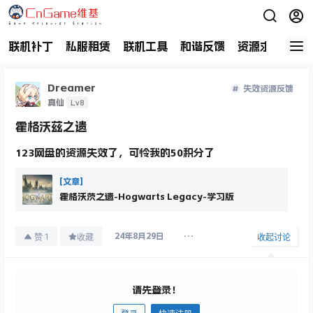
联机补丁
私服租赁
联机工具
和谐反馈
资源求助
商
Dreamer
失效资源反馈
Lv8
真仙
霍格沃兹之遗
123网盘的资源失效了，可怜我的50积分了
[文章]
霍格沃茨之遗-Hogwarts Legacy-学习版
1
赞
收藏
收起讨论
24年8月29日
请先登录！