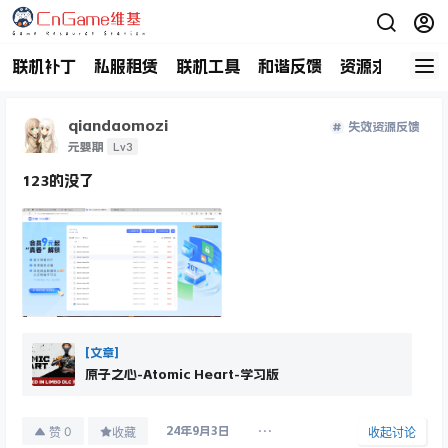
联机补丁
私服租赁
联机工具
和谐反馈
资源求助
商
qiandaomozi
失效资源反馈
Lv3
元婴期
123的没了
[文章]
原子之心-Atomic Heart-学习版
0
赞
收藏
收起讨论
24年9月3日