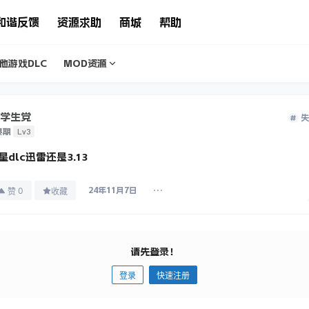
和谐反馈
资源求助
商城
帮助
他游戏DLC
MOD资源
S学生党
失
Lv3
婴期
星dlc迅雷还是3.13
0
赞
收藏
24年11月7日
请先登录！
登录
快速注册