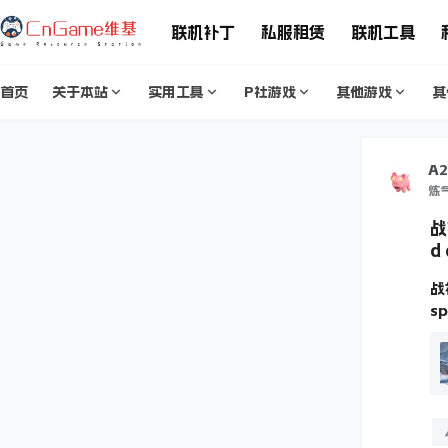
联机补丁
私服租赁
联机工具
首页
关于本站
实用工具
P社游戏
其他游戏
其
A2
炼
战
d 
战
sp