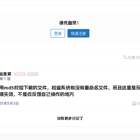
请先登录！
登录
快速注册
切换为
盆鱼宴
Vip3
Lv12
第
1
层
用md5校验下载的文件，检查系统有没有重命名文件，而且这里是
源失效，不是你反馈自己操作的地方
0
25年5月3日
没有更多讨论了