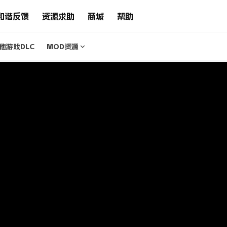
和谐反馈
资源求助
商城
帮助
他游戏DLC
MOD资源