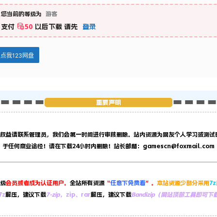
您当前的等级为
游客
支付
50
以后下载
请先
登录
点我123网盘
重要声明
权益请联系管理员，
我们会第一时间进行审核删除。站内资源为网友个人学习或测试
于任何商业途径！请在下载24小时内删除！站长邮箱：gamescn@foxmail.com
级
会员或者成为认证用户。
全站所有资源
“
任意下免费看
”。
本站资源少部分采用
7
7z
解压，建议下载
7-zip
，zip、rar
解压，建议下载
Bandizip（网站顶部工具即可下