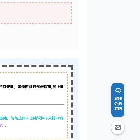
研究使用，未经原版权作者许可,禁止用
解锁
会员
权限
z压缩，
为防止有人压缩软件不支持7z格
载）
。