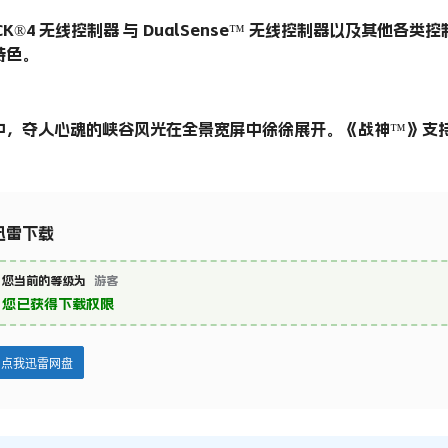
CK®4 无线控制器 与 DualSense™ 无线控制器以及其他
特色。
，夺人心魂的峡谷风光在全景宽屏中徐徐展开。《战神™》支持 2
迅雷下载
您当前的等级为
游客
您已获得下载权限
点我迅雷网盘