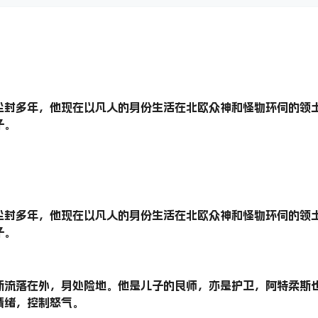
尘封多年，他现在以凡人的身份生活在北欧众神和怪物环伺的领
子。
尘封多年，他现在以凡人的身份生活在北欧众神和怪物环伺的领
子。
斯流落在外，身处险地。他是儿子的良师，亦是护卫，阿特柔斯
情绪，控制怒气。