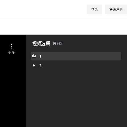
登录
快速注册
视频选集
共
2
节
1
2