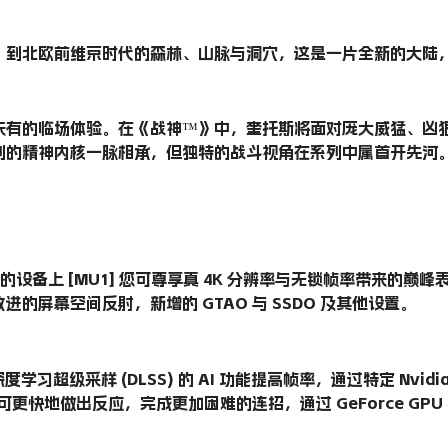
，到北欧前维京时代的森林、山脉与洞穴，这是一片全新的大陆
未有的临场体验。在《战神™》中，奎托斯将面对庞大威猛、凶
列的精神内核一脉相承，但独特的战斗视角在系列中属首开先河
的设备上 [MU1] 您可尊享真 4K 分辨率与无锁帧率带来的
的屏幕空间反射，新增的 GTAO 与 SSDO 及其他设置。
度学习超级采样 (DLSS) 的 AI 功能提高帧率，通过特定 Nvid
，让您可更快地做出反应，完成更加困难的连招，通过 GeForce G