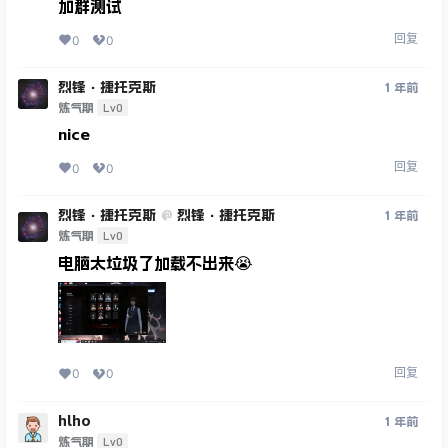
加群测试
回复
0
0
烈锋·捷托克斯
1 年前
Lv0
炼气期
nice
回复
0
0
烈锋·捷托克斯
烈锋·捷托克斯
@
1 年前
Lv0
炼气期
电脑太垃圾了加载不出来😭
回复
0
0
hlho
1 年前
Lv0
炼气期