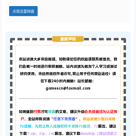
点我迅雷网盘
重要声明
本站资源大多来自网络，如有侵犯你的权益请联系管理员，
我
们会第一时间进行审核删除。站内资源为网友个人学习或测试
研究使用，未经原版权作者许可,禁止用于任何商业途径！请
在下载24小时内删除！站长邮箱：
gamescn@foxmail.com
如果遇到
付费
才可
观看
的文章，建议升级
会员或者成为认证用
户。
全站所有资源
“
任意下免费看
”。
本站资源少部分采用
7z压缩，
为防止有人压缩软件不支持7z格式
，7z
解压，建议
下载
7-zip
，zip、rar
解压，建议下载
Bandizip（网站顶部工