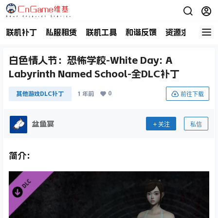
联机补丁
私服租赁
联机工具
和谐反馈
资源求助
商
白色情人节：恐怖学校-White Day: A
Labyrinth Named School-全DLC补丁
0
前往下载
其他游戏DLC补丁
1 年前
盆鱼宴
关注
私信
简介：