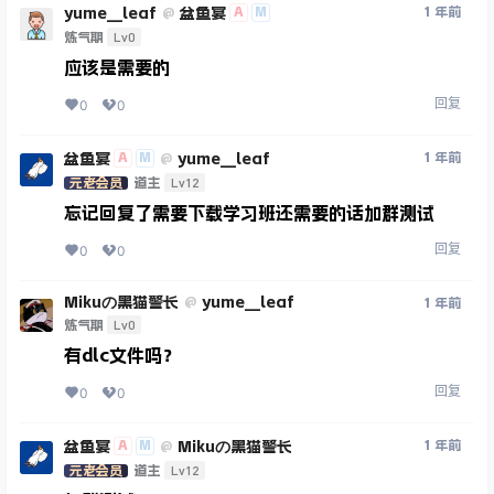
yume__leaf
盆鱼宴
A
M
1 年前
@
Lv0
炼气期
应该是需要的
回复
0
0
盆鱼宴
yume__leaf
A
M
1 年前
@
Lv12
元老会员
道主
忘记回复了需要下载学习班还需要的话加群测试
回复
0
0
Mikuの黑猫警长
yume__leaf
@
1 年前
Lv0
炼气期
有dlc文件吗？
回复
0
0
盆鱼宴
Mikuの黑猫警长
A
M
1 年前
@
Lv12
元老会员
道主