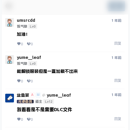
提交
umsrcdd
1 年前
Lv0
炼气期
加油！
回复
0
0
yume__leaf
1 年前
Lv0
炼气期
能解锁服装但是一直加载不出来
回复
0
0
盆鱼宴
yume__leaf
A
M
1 年前
@
Lv12
元老会员
道主
我看看是不是需要DLC文件
回复
0
0