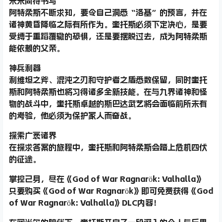
未来尚待书写
阿特柔斯不断求知，要令自己洞悉“洛基”的预言，并在
诸神黄昏降临之际有所作为。奎托斯必须下定决心，是要
受缚于重蹈覆辙的恐惧，还是要摆脱过去，成为阿特柔斯
能依赖的父亲。
神兵利器
利维坦之斧、混沌之刃和守护者之盾悉数保留，同时奎托
斯和阿特柔斯也将习得诸多全新技能。在与九界诸神和怪
物的战斗中，奎托斯卓越的斯巴达武艺将会面临前所未有
的考验，他必须为保护家人而奋战。
探索广袤诸界
在探求答案的旅程中，奎托斯和阿特柔斯会踏上危机四伏
的征途。
掌控己身，尽在《God of War Ragnarök: Valhalla》
只要购买《God of War Ragnarök》即可免费获得《God
of War Ragnarök: Valhalla》DLC内容！