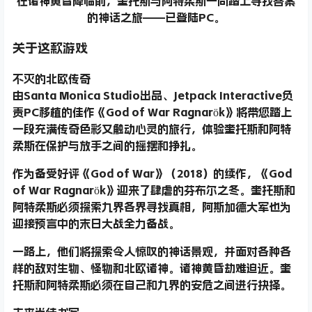
在诸神黄昏降临前，奎托斯与阿特柔斯一同踏上寻找答案
的神话之旅——已登陆PC。
关于这款游戏
不灭的北欧传奇
由Santa Monica Studio出品、Jetpack Interactive负
责PC移植的佳作《God of War Ragnarök》将带您踏上
一段充满传奇色彩又触动心灵的旅行，体验奎托斯和阿特
柔斯在保护与放手之间的摇摆和挣扎。
作为备受好评《God of War》（2018）的续作，《God
of War Ragnarök》迎来了肆虐的芬布尔之冬。奎托斯和
阿特柔斯必须探索九界各界寻找真相，阿斯加德大军也为
迎接预言中的末日大战全力备战。
一路上，他们将探索令人惊叹的神话景观，并面对各种各
样的敌对生物、怪物和北欧诸神。诸神黄昏劫难迫近。奎
托斯和阿特柔斯必须在自己和九界的安危之间进行抉择。