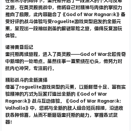
在密米尔的陪伴下，奎托斯开启了一段深入的个人与反思
之旅，在英灵殿挑战中，他将自己对精神与肉体的掌控力
推向了极限，此内容融合了《God of War Ragnarök》备
受好评的战斗体验与受roguelite游戏类型启发的全新元
素，呈现出一段抽丝剥茧的解谜冒险之旅，值得反复游玩
体验。
诸神黄昏后记
奎托斯再续旅程，进入了英灵殿——God of War北欧传奇
中新增的一处地点。虽然往事一直萦绕在心头，他努力对
抗内心冲突，专注前行。
精彩战斗的全新演绎
借鉴了roguelite游戏类型的元素，以新鲜感十足、富有实
验精神的方式为玩家打造出全新的《God of War
Ragnarök》战斗互动体验。《God of War Ragnarök:
Valhalla》中，您将与全新的敌人组合短兵相接，沿途收
获各种惊喜，从而不断磨砺奎托斯的能力，掌握各式武
器！