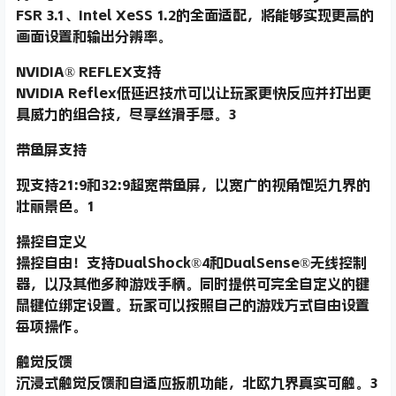
FSR 3.1、Intel XeSS 1.2的全面适配，将能够实现更高的
画面设置和输出分辨率。
NVIDIA® REFLEX支持
NVIDIA Reflex低延迟技术可以让玩家更快反应并打出更
具威力的组合技，尽享丝滑手感。3
带鱼屏支持
现支持21:9和32:9超宽带鱼屏，以宽广的视角饱览九界的
壮丽景色。1
操控自定义
操控自由！支持DualShock®4和DualSense®无线控制
器，以及其他多种游戏手柄。同时提供可完全自定义的键
鼠键位绑定设置。玩家可以按照自己的游戏方式自由设置
每项操作。
触觉反馈
沉浸式触觉反馈和自适应扳机功能，北欧九界真实可触。3