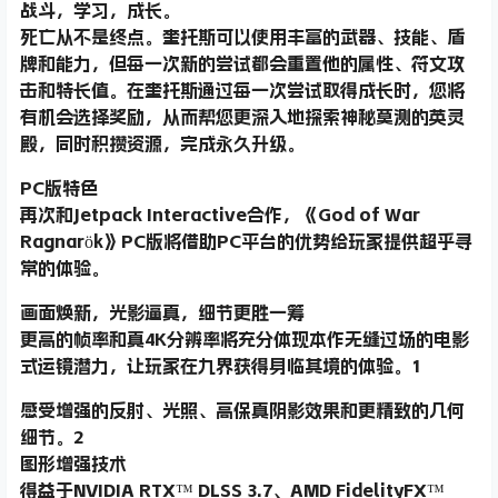
战斗，学习，成长。
死亡从不是终点。奎托斯可以使用丰富的武器、技能、盾
牌和能力，但每一次新的尝试都会重置他的属性、符文攻
击和特长值。在奎托斯通过每一次尝试取得成长时，您将
有机会选择奖励，从而帮您更深入地探索神秘莫测的英灵
殿，同时积攒资源，完成永久升级。
PC版特色
再次和Jetpack Interactive合作，《God of War
Ragnarök》PC版将借助PC平台的优势给玩家提供超乎寻
常的体验。
画面焕新，光影逼真，细节更胜一筹
更高的帧率和真4K分辨率将充分体现本作无缝过场的电影
式运镜潜力，让玩家在九界获得身临其境的体验。1
感受增强的反射、光照、高保真阴影效果和更精致的几何
细节。2
图形增强技术
得益于NVIDIA RTX™ DLSS 3.7、AMD FidelityFX™