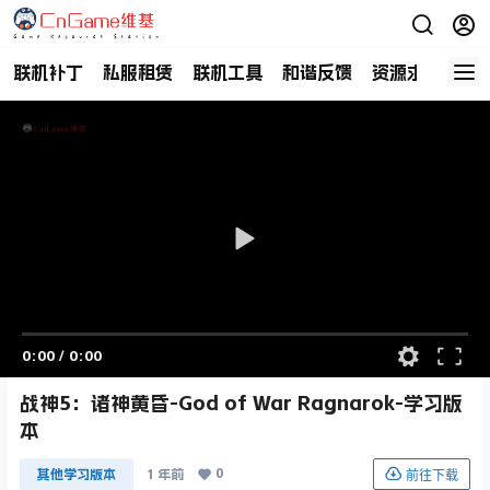
联机补丁
私服租赁
联机工具
和谐反馈
资源求助
商
0:00
/
0:00
战神5：诸神黄昏-God of War Ragnarok-学习版
本
0
前往下载
其他学习版本
1 年前